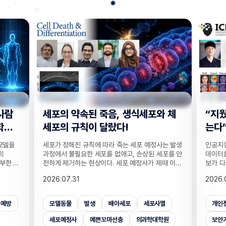
사람
세포의 약속된 죽음, 생식세포와 체
“지웠
학습
세포의 규칙이 달랐다!
는다”
 모델을
세포가 정해진 규칙에 따라 죽는 세포 예정사는 발생
인공지능
의
과정에서 불필요한 세포를 없애고, 손상된 세포를 안
데이터를
부한 정
전하게 제거하는 현상이다. 세포 예정사가 제때 이뤄
보가 다
감 정보
지지 않으면, 손가락 사이 세포들이 제거되지 못해
새롭게 
2026.07.31
2026.
않고도,
손가락이 붙은 채 태어나고, 고장 난 세포가 증식해
수팀과 
해 같은
암이 될 수 있다. 이러한 세포 예정사의 규칙이 세포
와 닮은
키는 기술
종류마다 다르다는 점이 새롭게 밝혀졌다. UNIST
만으로 
죄예방
모델동물
발생
배아세포
세포사멸
개인
은 카메
의과학대학원 안톤 가트너 교수팀은 기초과학연구원
언러닝 
 높이는
(IBS) 유전체 항상성 연구단과 함께 예쁜꼬마선충
일 밝혔다
세포예정사
예쁜꼬마선충
의과학대학원
보안