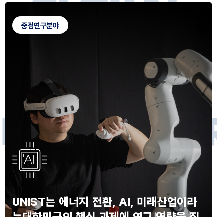
G
L
O
B
A
L
C
A
M
P
U
S
중점연구분야
F
O
R
F
U
T
U
R
E
I
N
N
O
V
A
T
O
S
UNIST는 에너지 전환, AI, 미래산업이라
는
대한민국의 핵심 과제에 연구 역량을 집