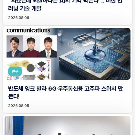
“지웠는데 되살아나는 AI의 기억 막는다”.. 머신 언
러닝 기술 개발
2026.08.06
연구
반도체 잉크 발라 6G·우주통신용 고주파 스위치 만
든다!
2026.08.05