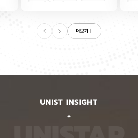
연합학습
(C. elegans)의 배아 체세포와 성체 생식세포에서
학습을 
로 보내
세포 예정사를 결정하는 방식이 다르다는 사실을 규
만 선택
이중조절
체세포
인물
 이를 모
명했다고 15일 밝혔다. 연구에 따르면, 배아 체세포
삭제를 
. 연구
에서는 죽을 세포에서만 세포 사멸 시작 신호가 켜졌
데이터
영상에서
다. 반면 생식세포에서는 DNA 손상을 감지해 사멸
는 데 
들 때,
신호를 켜는 단계와 실제 죽음을 실행하는 단계가 분
정보를 
더보기
 수 있
리된 ‘이중 조절’이 작동했다. 방사선으로 DNA를 손
제 대상
은 민감
상시키자 세포 사멸을 시작하는 egl-1 유전자가 생
는 기술
도 AI를
식세포 전반에서 활성화됐지만, 실제로 죽은 것은 난
성능을 
람 재식
자로 자라기 전 염색체를 점검하는 단계인 후기 파키
확보하더
. 개별
텐 단계에 있는 일부 생식세포뿐이었다. 연구진은 이
다. 연
모습이나
러한 이중 조절이 종 보존에 필수적인 생식세포를 한
제’와 
 한 사
꺼번에 잃지 않으면서도 손상이 심한 세포는 제거하
약성’을
 때문이
기 위한 안전장치일 수 있다고 해석했다. 손상 신호
했다. 
이 확인
에 따라 생식세포 전체가 죽을 준비를 하되, 일정한
인식하지
출한 특
발달 단계와 추가 조건을 충족한 세포에서만 죽음을
게 유지
 나눈
실행하는 방식을 통해 번식에 필요한 생식세포는 보
성능은 
서 가져
존하면서 손상된 유전정보가 다음 세대로 전달되는
특징이 
UNIST INSIGHT
새로운
것을 막는 것으로 볼 수 있다는 설명이다. 다만 생식
보여줘도
이다.
세포 중 일부만 실제 죽음에 이르게 하는 구체적인
예를 들
를 결합
후속 조절 기전에 관해서는 추가적인 연구가 필요하
이나 표
 학습시키
다고 밝혔다. 연구팀은 유전자 가위 기술을 이용해
를 인식
U
N
I
S
T
A
R
대로 유지
세포 예정사 유전자 4종과 관련 단백질에 형광 표지
군집 형
평가했을
자를 달아 관찰하는 방식으로 이 같은 사실을 밝혀냈
어주면 
최고치보
다. 예쁜꼬마선충은 몸이 투명하고 전체 체세포 숫자
이다. 