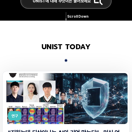
Scroll Down
UNIST TODAY
연구