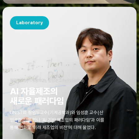
Laboratory
정임두교수(기계공학과), 임성훈교수(산업공학과)
AI 자율제조의
새로운 패러다임
UNIST의 정임두교수(기계공학과)와 임성훈 교수(산
업공학과)를 만나 ‘AI 기반 제조업의 패러다임’과 이를
통해 변화할 ‘미래 제조업의 비전’에 대해 물었다.