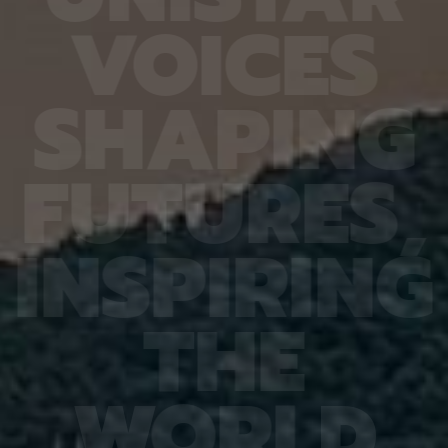
6.4%
가 959개에 불과한 데다, 발생 과정에서 사멸하는
제 대상
V
O
I
C
E
S
진 여러
131개 세포를 포함해 각 세포가 언제 태어나고 어떻
않은 나
는지 평
게 죽는지가 완벽히 밝혀져 있어서 세포 사멸 추적
지만 주
번째로 제
실험에 가장 적합한 모델 동물이다. 실제 관찰 결과,
정보를 
어 후보
CED-4, CED-3 등 세포 사멸 조절 단백질의 세포
아나는 
S
H
A
P
I
N
G
 있다면,
내 위치가 조직과 발달 단계에 따라 달라지는 현상이
다”라고
 평균
확인됐다. 이는 세포 사멸이 단순히 유전자 스위치를
결과, 
잘 골랐
켜고 끄는 과정이 아니라 단백질의 유기적인 위치 변
췄으며,
위 정확
화까지 맞물리는 고도화된 조절 과정이라는 연구진
로 억제
F
U
T
U
R
E
S
,
이번 연
의 가설을 뒷받침하는 결과다. 공동연구팀은 “예쁜꼬
5장을 
 1저자
마선충의 세포 예정사 주요 유전자와 유사한 계열이
정확도가
라 환경
사람을 포함한 포유류에도 보존돼 있는 만큼, 향후
다. 또
학습 기
암처럼 세포 예정사 조절에 이상이 생기는 질환을 이
인식 정
I
N
S
P
I
R
I
N
G
혀냈고,
해하는 데 기초 자료가 될 수 있다” 연구팀은 이어
터셋인 
했다.
“이번에 만든 형광 관찰 도구는 세포가 어떤 조건에
셋인 
와 고
서 죽고 살아남는지를 모델 동물의 생체 안에서 밝히
CASI
을 제시
는 데 활용될 수 있을 것”이라고 덧붙였다. 이번 연구
공동 연
T
H
E
 감시 시
는 기초과학연구원(IBS)과 과학기술정보통신부 한
위해 개
회 안전
국연구재단의 지원을 받아 수행됐으며, 연구 결과는
할 수 
을 것으
국제학술지‘ 셀 데스 앤 디퍼런시에이션’(Cell
돼 얼굴
비전 분
Death & Differentiation)’에 6월 10일 온라인
가 중요
패턴 인
공개됐다.
고 기대
W
O
R
L
D
권위의
택됐다.
(Inter
Learn