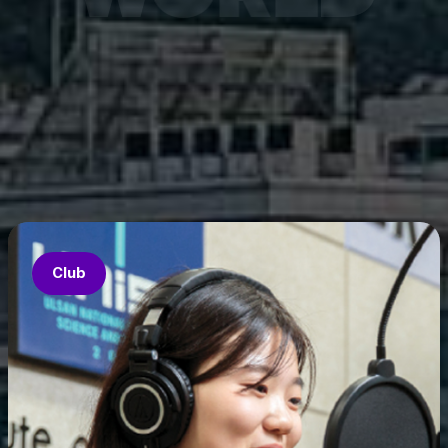
7월 6
은 과기
‘중견
의 지원
‘인공지
‘지역지
업’의 
Club