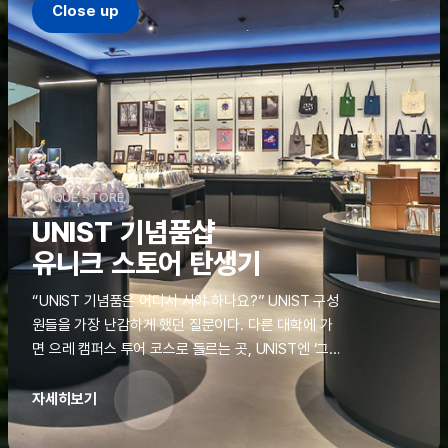
Close up
UNIQUE STORE
UNIST 기념품샵
유니크 스토어 탄생기
“UNIST 기념품은 어디서 사야 하나요?” UNIST 구성
원들을 가장 난감하게 했던 질문이다. 다른 대학에 가
면 으레 캠퍼스 투어 코스로 들르는 곳, UNIST엔 ‘그
것’이 없었다. 학교 탐방을 왔던 고등학생도, 자녀를 방
문하러 온 학부모도 빈손으로 돌려보내야 했던 아쉬움
자세히보기
을 달래줄 공간이 ‘유니크 스토어(UNIQUE
STORE)’라는 이름으로 지난해 11월 문을 열었다.