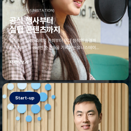
유니스테이션 (UNISTATION)
공식 행사부터
실험 콘텐츠까지
입학식의 설렘, 축제의 환희부터 무대 창작의 숨결까
지. UNIST의 생생한 순간들을 기록하는 유니스테이션
에는 청춘의 열정과 땀이 고스란히 쌓여 있었다. 그 기
록을 위해 편집실은 밤새 불을 밝히기도, 국원들은 소
자세히보기
파에 몸을 떨군 채 쪽잠을 자기도 한다. 이렇듯, 유니스
테이션의 성실한 기록이 있어, UNIST의 이야기는 오
늘도 새로운 빛으로 반짝일 수 있다.
Start-up