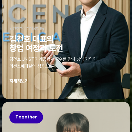
김건호교수(기계공학과)
김건호 대표의
창업 여정과 도전
김건호 UNIST 기계공학과 교수를 만나 창업 기업인
리센스메디컬의 성공스토리
자세히보기
Together