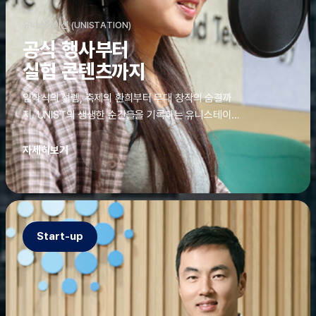
유니스테이션 (UNISTATION)
공식 행사부터
실험 콘텐츠까지
입학식의 설렘, 축제의 환희부터 무대 창작의 숨결까
지. UNIST의 생생한 순간들을 기록하는 유니스테이션
에는 청춘의 열정과 땀이 고스란히 쌓여 있었다. 그 기
록을 위해 편집실은 밤새 불을 밝히기도, 국원들은 소
자세히보기
파에 몸을 떨군 채 쪽잠을 자기도 한다. 이렇듯, 유니스
테이션의 성실한 기록이 있어, UNIST의 이야기는 오
늘도 새로운 빛으로 반짝일 수 있다.
Start-up