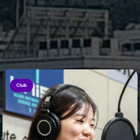
7월 6
은 과기
‘중견
의 지원
‘인공지
‘지역지
업’의 
Club