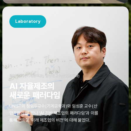
Laboratory
정임두교수(기계공학과), 임성훈교수(산업공학과)
AI 자율제조의
새로운 패러다임
UNIST의 정임두교수(기계공학과)와 임성훈 교수(산
업공학과)를 만나 ‘AI 기반 제조업의 패러다임’과 이를
통해 변화할 ‘미래 제조업의 비전’에 대해 물었다.