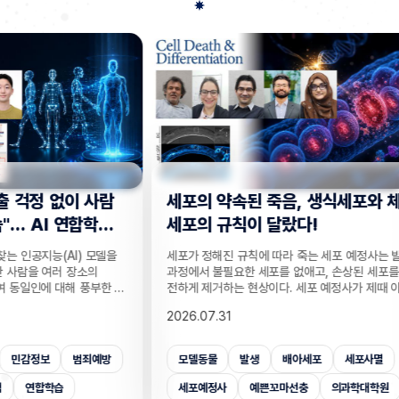
사람
세포의 약속된 죽음, 생식세포와 체
“지웠
학습
세포의 규칙이 달랐다!
는다”
 모델을
세포가 정해진 규칙에 따라 죽는 세포 예정사는 발생
인공지능
의
과정에서 불필요한 세포를 없애고, 손상된 세포를 안
데이터를
부한 정
전하게 제거하는 현상이다. 세포 예정사가 제때 이뤄
보가 다
감 정보
지지 않으면, 손가락 사이 세포들이 제거되지 못해
새롭게 
2026.07.31
2026.
않고도,
손가락이 붙은 채 태어나고, 고장 난 세포가 증식해
수팀과 
해 같은
암이 될 수 있다. 이러한 세포 예정사의 규칙이 세포
와 닮은
키는 기술
종류마다 다르다는 점이 새롭게 밝혀졌다. UNIST
만으로 
죄예방
모델동물
발생
배아세포
세포사멸
개인
은 카메
의과학대학원 안톤 가트너 교수팀은 기초과학연구원
언러닝 
 높이는
(IBS) 유전체 항상성 연구단과 함께 예쁜꼬마선충
일 밝혔다
세포예정사
예쁜꼬마선충
의과학대학원
보안