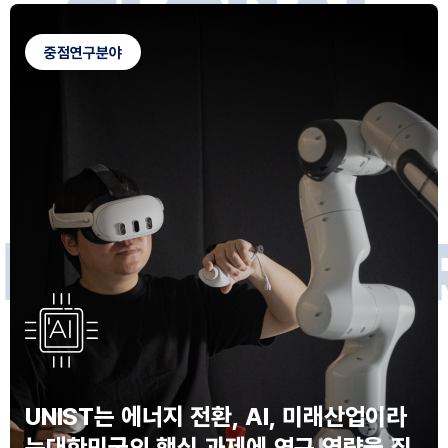
G
L
O
B
A
L
C
A
M
P
U
S
중점연구분야
F
O
R
F
U
T
U
R
E
I
N
N
O
V
A
T
O
S
UNIST는 에너지 전환, AI, 미래산업이라
는
대한민국의 핵심 과제에 연구 역량을 집