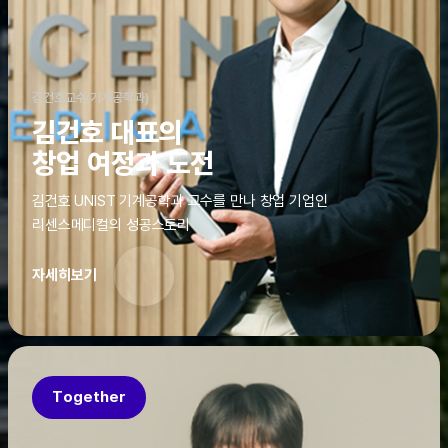
김건호교수(기계공학과)
김건호 대표의
창업 여정과 도전
김건호 UNIST 기계공학과 교수를 만나 창업 기업인
리센스메디컬의 성공스토리
자세히보기
Together