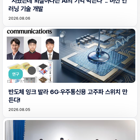
“지웠는데 되살아나는 AI의 기억 막는다”.. 머신 언
러닝 기술 개발
2026.08.06
연구
반도체 잉크 발라 6G·우주통신용 고주파 스위치 만
든다!
2026.08.05