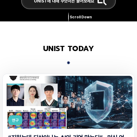
Scroll Down
UNIST TODAY
연구