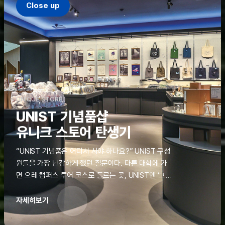
Close up
UNIQUE STORE
UNIST 기념품샵
유니크 스토어 탄생기
“UNIST 기념품은 어디서 사야 하나요?” UNIST 구성
원들을 가장 난감하게 했던 질문이다. 다른 대학에 가
면 으레 캠퍼스 투어 코스로 들르는 곳, UNIST엔 ‘그
것’이 없었다. 학교 탐방을 왔던 고등학생도, 자녀를 방
문하러 온 학부모도 빈손으로 돌려보내야 했던 아쉬움
자세히보기
을 달래줄 공간이 ‘유니크 스토어(UNIQUE
STORE)’라는 이름으로 지난해 11월 문을 열었다.