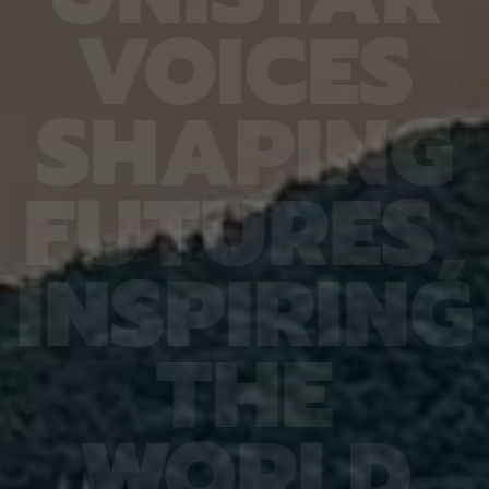
6.4%
가 959개에 불과한 데다, 발생 과정에서 사멸하는
제 대상
V
O
I
C
E
S
진 여러
131개 세포를 포함해 각 세포가 언제 태어나고 어떻
않은 나
는지 평
게 죽는지가 완벽히 밝혀져 있어서 세포 사멸 추적
지만 주
번째로 제
실험에 가장 적합한 모델 동물이다. 실제 관찰 결과,
정보를 
어 후보
CED-4, CED-3 등 세포 사멸 조절 단백질의 세포
아나는 
S
H
A
P
I
N
G
 있다면,
내 위치가 조직과 발달 단계에 따라 달라지는 현상이
다”라고
 평균
확인됐다. 이는 세포 사멸이 단순히 유전자 스위치를
결과, 
잘 골랐
켜고 끄는 과정이 아니라 단백질의 유기적인 위치 변
췄으며,
위 정확
화까지 맞물리는 고도화된 조절 과정이라는 연구진
로 억제
F
U
T
U
R
E
S
,
이번 연
의 가설을 뒷받침하는 결과다. 공동연구팀은 “예쁜꼬
5장을 
 1저자
마선충의 세포 예정사 주요 유전자와 유사한 계열이
정확도가
라 환경
사람을 포함한 포유류에도 보존돼 있는 만큼, 향후
다. 또
학습 기
암처럼 세포 예정사 조절에 이상이 생기는 질환을 이
인식 정
I
N
S
P
I
R
I
N
G
혀냈고,
해하는 데 기초 자료가 될 수 있다” 연구팀은 이어
터셋인 
했다.
“이번에 만든 형광 관찰 도구는 세포가 어떤 조건에
셋인 
와 고
서 죽고 살아남는지를 모델 동물의 생체 안에서 밝히
CASI
을 제시
는 데 활용될 수 있을 것”이라고 덧붙였다. 이번 연구
공동 연
T
H
E
 감시 시
는 기초과학연구원(IBS)과 과학기술정보통신부 한
위해 개
회 안전
국연구재단의 지원을 받아 수행됐으며, 연구 결과는
할 수 
을 것으
국제학술지‘ 셀 데스 앤 디퍼런시에이션’(Cell
돼 얼굴
비전 분
Death & Differentiation)’에 6월 10일 온라인
가 중요
패턴 인
공개됐다.
고 기대
W
O
R
L
D
권위의
택됐다.
(Inter
Learn