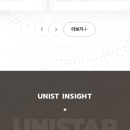
연합학습
(C. elegans)의 배아 체세포와 성체 생식세포에서
학습을 
로 보내
세포 예정사를 결정하는 방식이 다르다는 사실을 규
만 선택
이중조절
체세포
인물
 이를 모
명했다고 15일 밝혔다. 연구에 따르면, 배아 체세포
삭제를 
. 연구
에서는 죽을 세포에서만 세포 사멸 시작 신호가 켜졌
데이터
영상에서
다. 반면 생식세포에서는 DNA 손상을 감지해 사멸
는 데 
들 때,
신호를 켜는 단계와 실제 죽음을 실행하는 단계가 분
정보를 
더보기
 수 있
리된 ‘이중 조절’이 작동했다. 방사선으로 DNA를 손
제 대상
은 민감
상시키자 세포 사멸을 시작하는 egl-1 유전자가 생
는 기술
도 AI를
식세포 전반에서 활성화됐지만, 실제로 죽은 것은 난
성능을 
람 재식
자로 자라기 전 염색체를 점검하는 단계인 후기 파키
확보하더
. 개별
텐 단계에 있는 일부 생식세포뿐이었다. 연구진은 이
다. 연
모습이나
러한 이중 조절이 종 보존에 필수적인 생식세포를 한
제’와 
 한 사
꺼번에 잃지 않으면서도 손상이 심한 세포는 제거하
약성’을
 때문이
기 위한 안전장치일 수 있다고 해석했다. 손상 신호
했다. 
이 확인
에 따라 생식세포 전체가 죽을 준비를 하되, 일정한
인식하지
출한 특
발달 단계와 추가 조건을 충족한 세포에서만 죽음을
게 유지
 나눈
실행하는 방식을 통해 번식에 필요한 생식세포는 보
성능은 
서 가져
존하면서 손상된 유전정보가 다음 세대로 전달되는
특징이 
UNIST INSIGHT
새로운
것을 막는 것으로 볼 수 있다는 설명이다. 다만 생식
보여줘도
이다.
세포 중 일부만 실제 죽음에 이르게 하는 구체적인
예를 들
를 결합
후속 조절 기전에 관해서는 추가적인 연구가 필요하
이나 표
 학습시키
다고 밝혔다. 연구팀은 유전자 가위 기술을 이용해
를 인식
U
N
I
S
T
A
R
대로 유지
세포 예정사 유전자 4종과 관련 단백질에 형광 표지
군집 형
평가했을
자를 달아 관찰하는 방식으로 이 같은 사실을 밝혀냈
어주면 
최고치보
다. 예쁜꼬마선충은 몸이 투명하고 전체 체세포 숫자
이다. 