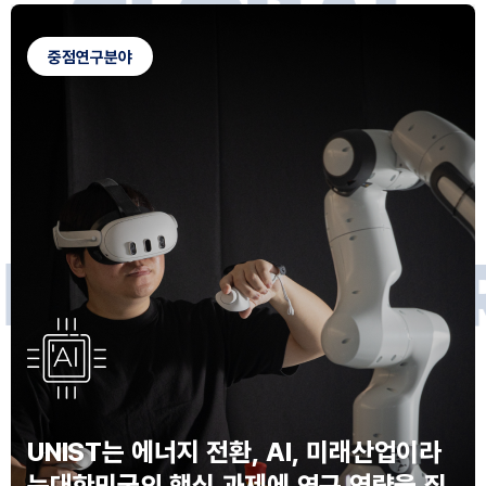
G
L
O
B
A
L
C
A
M
P
U
S
중점연구분야
F
O
R
F
U
T
U
R
E
I
N
N
O
V
A
T
O
S
UNIST는 에너지 전환, AI, 미래산업이라
는
대한민국의 핵심 과제에 연구 역량을 집