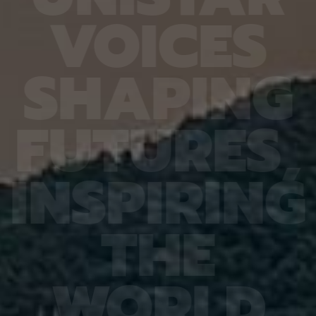
6.4%
가 959개에 불과한 데다, 발생 과정에서 사멸하는
제 대상
V
O
I
C
E
S
진 여러
131개 세포를 포함해 각 세포가 언제 태어나고 어떻
않은 나
는지 평
게 죽는지가 완벽히 밝혀져 있어서 세포 사멸 추적
지만 주
번째로 제
실험에 가장 적합한 모델 동물이다. 실제 관찰 결과,
정보를 
어 후보
CED-4, CED-3 등 세포 사멸 조절 단백질의 세포
아나는 
S
H
A
P
I
N
G
 있다면,
내 위치가 조직과 발달 단계에 따라 달라지는 현상이
다”라고
 평균
확인됐다. 이는 세포 사멸이 단순히 유전자 스위치를
결과, 
잘 골랐
켜고 끄는 과정이 아니라 단백질의 유기적인 위치 변
췄으며,
위 정확
화까지 맞물리는 고도화된 조절 과정이라는 연구진
로 억제
F
U
T
U
R
E
S
,
이번 연
의 가설을 뒷받침하는 결과다. 공동연구팀은 “예쁜꼬
5장을 
 1저자
마선충의 세포 예정사 주요 유전자와 유사한 계열이
정확도가
라 환경
사람을 포함한 포유류에도 보존돼 있는 만큼, 향후
다. 또
학습 기
암처럼 세포 예정사 조절에 이상이 생기는 질환을 이
인식 정
I
N
S
P
I
R
I
N
G
혀냈고,
해하는 데 기초 자료가 될 수 있다” 연구팀은 이어
터셋인 
했다.
“이번에 만든 형광 관찰 도구는 세포가 어떤 조건에
셋인 
와 고
서 죽고 살아남는지를 모델 동물의 생체 안에서 밝히
CASI
을 제시
는 데 활용될 수 있을 것”이라고 덧붙였다. 이번 연구
공동 연
T
H
E
 감시 시
는 기초과학연구원(IBS)과 과학기술정보통신부 한
위해 개
회 안전
국연구재단의 지원을 받아 수행됐으며, 연구 결과는
할 수 
을 것으
국제학술지‘ 셀 데스 앤 디퍼런시에이션’(Cell
돼 얼굴
비전 분
Death & Differentiation)’에 6월 10일 온라인
가 중요
패턴 인
공개됐다.
고 기대
W
O
R
L
D
권위의
택됐다.
(Inter
Learn