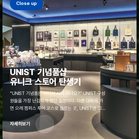
Close up
UNIQUE STORE
UNIST 기념품샵
유니크 스토어 탄생기
“UNIST 기념품은 어디서 사야 하나요?” UNIST 구성
원들을 가장 난감하게 했던 질문이다. 다른 대학에 가
면 으레 캠퍼스 투어 코스로 들르는 곳, UNIST엔 ‘그
것’이 없었다. 학교 탐방을 왔던 고등학생도, 자녀를 방
문하러 온 학부모도 빈손으로 돌려보내야 했던 아쉬움
자세히보기
을 달래줄 공간이 ‘유니크 스토어(UNIQUE
STORE)’라는 이름으로 지난해 11월 문을 열었다.