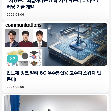
“지웠는데 되살아나는 AI의 기억 막는다”.. 머신 언
러닝 기술 개발
2026.08.06
연구
반도체 잉크 발라 6G·우주통신용 고주파 스위치 만
든다!
2026.08.05