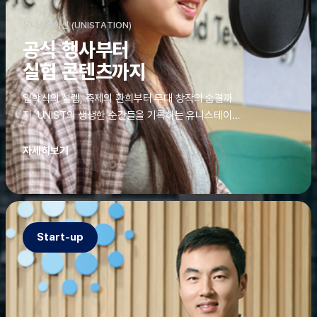
유니스테이션 (UNISTATION)
공식 행사부터
실험 콘텐츠까지
입학식의 설렘, 축제의 환희부터 무대 창작의 숨결까
지. UNIST의 생생한 순간들을 기록하는 유니스테이션
에는 청춘의 열정과 땀이 고스란히 쌓여 있었다. 그 기
록을 위해 편집실은 밤새 불을 밝히기도, 국원들은 소
자세히보기
파에 몸을 떨군 채 쪽잠을 자기도 한다. 이렇듯, 유니스
테이션의 성실한 기록이 있어, UNIST의 이야기는 오
늘도 새로운 빛으로 반짝일 수 있다.
Start-up