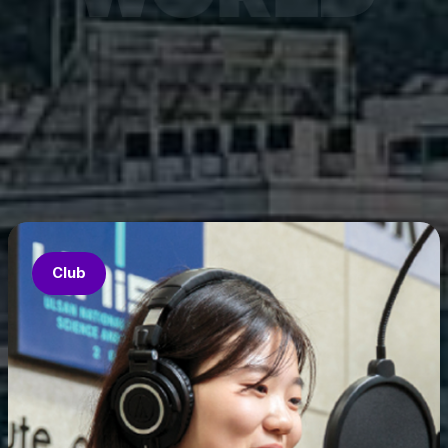
7월 6
은 과기
‘중견
의 지원
‘인공지
‘지역지
업’의 
Club