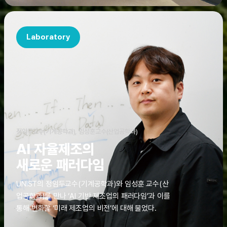
Laboratory
정임두교수(기계공학과), 임성훈교수(산업공학과)
AI 자율제조의
새로운 패러다임
UNIST의 정임두교수(기계공학과)와 임성훈 교수(산
업공학과)를 만나 ‘AI 기반 제조업의 패러다임’과 이를
통해 변화할 ‘미래 제조업의 비전’에 대해 물었다.