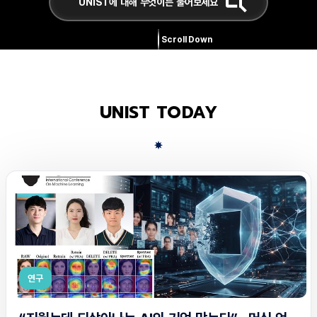
Scroll Down
UNIST TODAY
연구