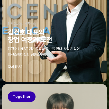
김건호교수(기계공학과)
김건호 대표의
창업 여정과 도전
김건호 UNIST 기계공학과 교수를 만나 창업 기업인
리센스메디컬의 성공스토리
자세히보기
Together