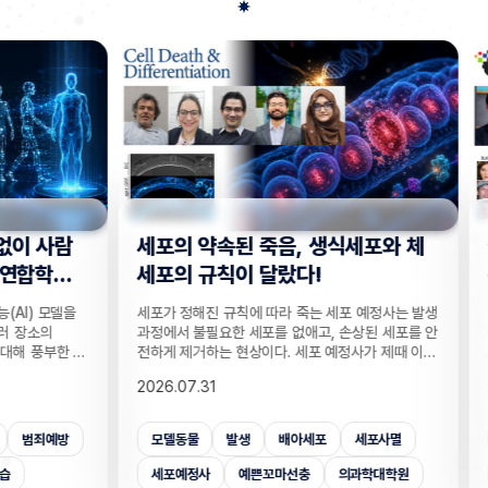
사람
세포의 약속된 죽음, 생식세포와 체
“지웠
학습
세포의 규칙이 달랐다!
는다”
 모델을
세포가 정해진 규칙에 따라 죽는 세포 예정사는 발생
인공지능
의
과정에서 불필요한 세포를 없애고, 손상된 세포를 안
데이터를
부한 정
전하게 제거하는 현상이다. 세포 예정사가 제때 이뤄
보가 다
감 정보
지지 않으면, 손가락 사이 세포들이 제거되지 못해
새롭게 
2026.07.31
2026.
않고도,
손가락이 붙은 채 태어나고, 고장 난 세포가 증식해
수팀과 
해 같은
암이 될 수 있다. 이러한 세포 예정사의 규칙이 세포
와 닮은
키는 기술
종류마다 다르다는 점이 새롭게 밝혀졌다. UNIST
만으로 
죄예방
모델동물
발생
배아세포
세포사멸
개인
은 카메
의과학대학원 안톤 가트너 교수팀은 기초과학연구원
언러닝 
 높이는
(IBS) 유전체 항상성 연구단과 함께 예쁜꼬마선충
일 밝혔다
세포예정사
예쁜꼬마선충
의과학대학원
보안