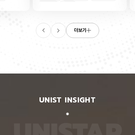
연합학습
(C. elegans)의 배아 체세포와 성체 생식세포에서
학습을 
로 보내
세포 예정사를 결정하는 방식이 다르다는 사실을 규
만 선택
이중조절
체세포
인물
 이를 모
명했다고 15일 밝혔다. 연구에 따르면, 배아 체세포
삭제를 
. 연구
에서는 죽을 세포에서만 세포 사멸 시작 신호가 켜졌
데이터
영상에서
다. 반면 생식세포에서는 DNA 손상을 감지해 사멸
는 데 
들 때,
신호를 켜는 단계와 실제 죽음을 실행하는 단계가 분
정보를 
더보기
 수 있
리된 ‘이중 조절’이 작동했다. 방사선으로 DNA를 손
제 대상
은 민감
상시키자 세포 사멸을 시작하는 egl-1 유전자가 생
는 기술
도 AI를
식세포 전반에서 활성화됐지만, 실제로 죽은 것은 난
성능을 
람 재식
자로 자라기 전 염색체를 점검하는 단계인 후기 파키
확보하더
. 개별
텐 단계에 있는 일부 생식세포뿐이었다. 연구진은 이
다. 연
모습이나
러한 이중 조절이 종 보존에 필수적인 생식세포를 한
제’와 
 한 사
꺼번에 잃지 않으면서도 손상이 심한 세포는 제거하
약성’을
 때문이
기 위한 안전장치일 수 있다고 해석했다. 손상 신호
했다. 
이 확인
에 따라 생식세포 전체가 죽을 준비를 하되, 일정한
인식하지
출한 특
발달 단계와 추가 조건을 충족한 세포에서만 죽음을
게 유지
 나눈
실행하는 방식을 통해 번식에 필요한 생식세포는 보
성능은 
서 가져
존하면서 손상된 유전정보가 다음 세대로 전달되는
특징이 
UNIST INSIGHT
새로운
것을 막는 것으로 볼 수 있다는 설명이다. 다만 생식
보여줘도
이다.
세포 중 일부만 실제 죽음에 이르게 하는 구체적인
예를 들
를 결합
후속 조절 기전에 관해서는 추가적인 연구가 필요하
이나 표
 학습시키
다고 밝혔다. 연구팀은 유전자 가위 기술을 이용해
를 인식
U
N
I
S
T
A
R
대로 유지
세포 예정사 유전자 4종과 관련 단백질에 형광 표지
군집 형
평가했을
자를 달아 관찰하는 방식으로 이 같은 사실을 밝혀냈
어주면 
최고치보
다. 예쁜꼬마선충은 몸이 투명하고 전체 체세포 숫자
이다. 