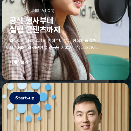
유니스테이션 (UNISTATION)
공식 행사부터
실험 콘텐츠까지
입학식의 설렘, 축제의 환희부터 무대 창작의 숨결까
지. UNIST의 생생한 순간들을 기록하는 유니스테이션
에는 청춘의 열정과 땀이 고스란히 쌓여 있었다. 그 기
록을 위해 편집실은 밤새 불을 밝히기도, 국원들은 소
자세히보기
파에 몸을 떨군 채 쪽잠을 자기도 한다. 이렇듯, 유니스
테이션의 성실한 기록이 있어, UNIST의 이야기는 오
늘도 새로운 빛으로 반짝일 수 있다.
Start-up