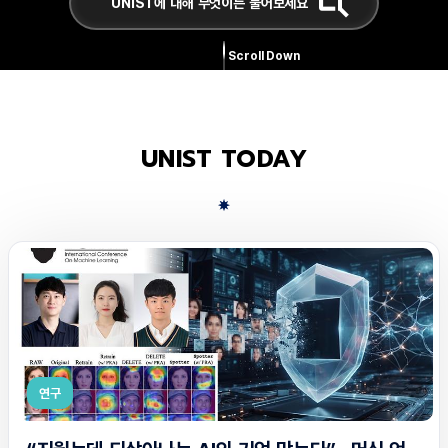
Scroll Down
UNIST TODAY
연구