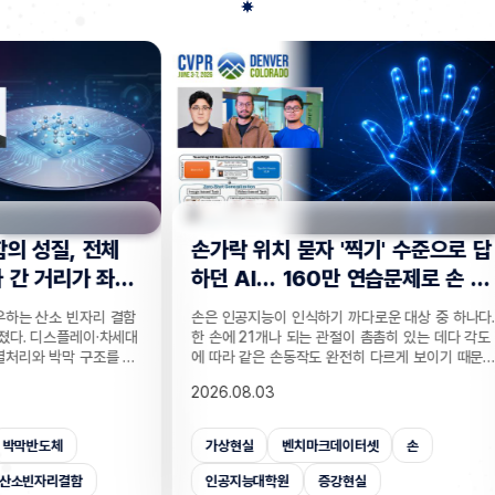
전체
손가락 위치 묻자 '찍기' 수준으로 답
"CC
 좌
하던 AI… 160만 연습문제로 손 이
찾는 
해력 높였다!
기술
리 결함
손은 인공지능이 인식하기 까다로운 대상 중 하나다.
실종자나
·차세대
한 손에 21개나 되는 관절이 촘촘히 있는 데다 각도
개발하기
조를 정
에 따라 같은 손동작도 완전히 다르게 보이기 때문이
CCTV
T 반도
다. 사진 속 사물은 잘 알아보는 인공지능(AI)도 손가
보를 얻
2026.08.03
2026.
반도체
락이 얼마나 굽었는지, 어느 관절이 앞에 있는지 같
가 포함
 반도체
은 세밀한 손 자세는 자주 틀린다. 기존 비전 AI의 성
카메라마
차 있는
능 평가는 사물의 종류나 상황을 묻는 데 치우쳐 이
사람을 
가상현실
벤치마크데이터셋
손
CC
거리라는
런 약점이 제대로 드러나지 않았는데, 국내 연구진이
을 공개
밝혔다.
이를 세부적으로 진단하고 부족한 능력까지 학습시
라별 연
인공지능대학원
증강현실
사람