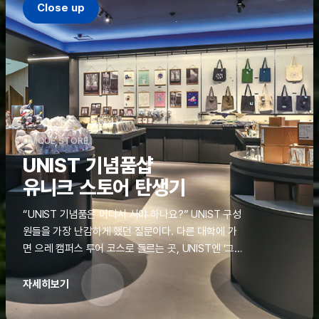
Close up
UNIQUE STORE
UNIST 기념품샵
유니크 스토어 탄생기
“UNIST 기념품은 어디서 사야 하나요?” UNIST 구성
원들을 가장 난감하게 했던 질문이다. 다른 대학에 가
면 으레 캠퍼스 투어 코스로 들르는 곳, UNIST엔 ‘그
것’이 없었다. 학교 탐방을 왔던 고등학생도, 자녀를 방
문하러 온 학부모도 빈손으로 돌려보내야 했던 아쉬움
자세히보기
을 달래줄 공간이 ‘유니크 스토어(UNIQUE
STORE)’라는 이름으로 지난해 11월 문을 열었다.