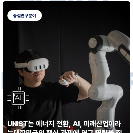
G
L
O
B
A
L
C
A
M
P
U
S
중점연구분야
F
O
R
F
U
T
U
R
E
I
N
N
O
V
A
T
O
S
UNIST는 에너지 전환, AI, 미래산업이라
는
대한민국의 핵심 과제에 연구 역량을 집