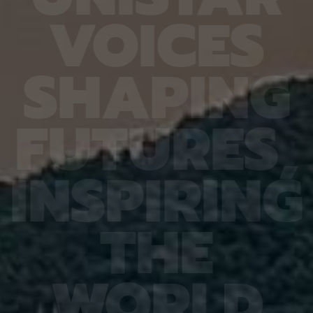
열처리와
확도가 기존 16.20%에서 90.79%로 대폭 향상됐
다 4.
V
O
I
C
E
S
향도 일
다. 또 다른 비전언어모델인 큐웬(Qwen)은
를 기록
도체의
HandVQA로 학습한 뒤 손동작 인식과 손·물체 상호
장을 얼
이는 공
작용 과제를 별도로 배우지 않았는데도 정확도가 각
가하는 
 공간이
각 10.33%포인트와 2.63%포인트 향상됐다. 제1
시한 사
S
H
A
P
I
N
G
주변에
저자인 MD 칼레쿠자만 차우두리 세이엠(MD
사진 1
지만 박
Khalequzzaman Chowdhury Sayem)연구원은
세 장이
 전자가
“틀렸던 시험 문제도 다시 잘 풀었을 뿐만 아니라, 문
정밀도가
고돼 왔
제 풀이 응용력도 높아진 것”이라며 “한 번 익힌 공
어도 2
F
U
T
U
R
E
S
,
 밀도범
간 이해력이 다른 손 관련 과제로 이어져, 추가 학습
도는 같
의 움직
부담을 늘리지 않고도 성능 향상 효과를 볼 수 있었
구는 오
역학 시
다”고 설명했다. 백승렬 교수는 “손 자세를 조금만
로 참여
정창욱
잘못 해석해도 로봇의 물체 조작이나 증강현실·가상
에서는 
I
N
S
P
I
R
I
N
G
서 피
현실 기기의 명령 인식에서는 큰 오류로 이어질 수
법을 써
역할을
있다”며 “HandVQA는 인공지능이 손의 미세한 움
그 원인
 통해
직임을 이해하는 과정에서 어떤 부분에 취약한지를
심재영 
는 응력
구체적으로 진단하고, 이를 보완할 수 있는 학습 자
성능 재
T
H
E
 특성,
료가 될 것”이라고 말했다. 이번 연구 결과는 세계 컴
한다는 
것”이라
퓨터 비전 분야 최고 권위 학회인 ‘CVPR
스템, 
에서 발
2026(Conference on Computer Vision and
망을 뒷
ry of
Pattern Recognition)’에 채택됐다. 연구 수행은
로 기대
행은 한
한국연구재단 기초연구(중견연구) 과제, 한국연구재
야 최상
W
O
R
L
D
단 기초 연구실 과제, IITP Star Fellowship 과제,
식 학회(
IITP 인공지능대학원 과제, IITP LG AI 스타 인재 양
Recog
성 사업 등의 지원을 받아 이뤄졌다.