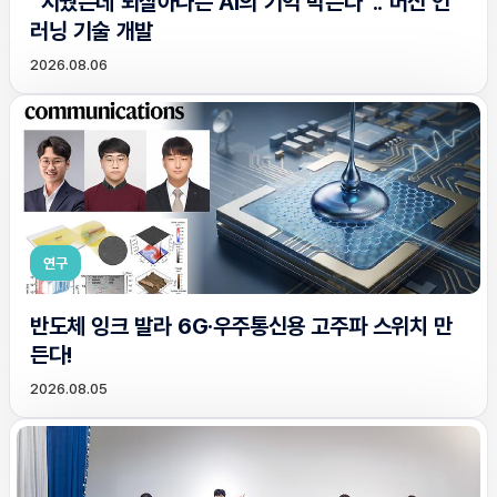
“지웠는데 되살아나는 AI의 기억 막는다”.. 머신 언
러닝 기술 개발
2026.08.06
연구
반도체 잉크 발라 6G·우주통신용 고주파 스위치 만
든다!
2026.08.05