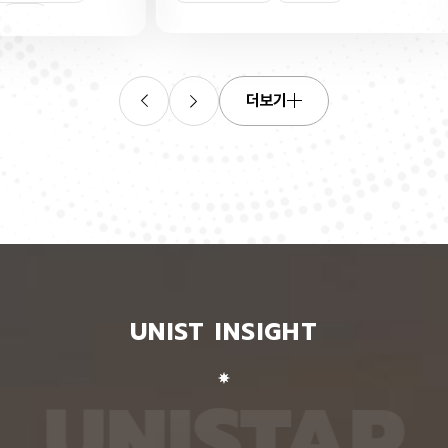
산소로
킬 수 있는 표준 평가 자료를 내놨다. 로봇 조작, 증
‘자세 
들기 쉬
강·가상 현실, 원격 수술·재활 보조 등 정확한 사람 손
은 여러
인물
트랜지스
동작 인식이 필요한 분야 기술 개발에 활용될 수 있
지 않고
O를 박
을 전망이다. 인공지능대학원 백승렬 교수팀은 자신
아 하나
듬성 비
이 인식한 것을 말로 설명할 수 있는 AI 모델인 비전
팀이 개
작동 전
언어모델의 손 자세 이해력을 평가하고 학습시킬 수
동일인을
더보기
다. 산
있는 벤치마크 데이터셋 ‘HandVQA’를 제시했다. 벤
이 모델
리 주변
치마크 데이터셋은 여러 AI 모델에 같은 문제를 풀게
다. 연
자의 작
해 성능을 객관적으로 비교하고, 어떤 유형에서 반복
정보가 
구에 따
적으로 틀리는지를 찾아내는 표준 시험과 같다. 문제
학습시킬
전체로
와 정답을 다시 학습시키면 부족한 능력을 보완하는
별 모델
에 따라
교재로도 쓸 수 있다. 연구팀은 손 사진과 21개 관절
영상마
 전자가
의 3차원 좌표가 함께 담긴 자료를 객관식 문제로 자
뒷모습 
 퍼지는
동 변환하는 프로그램을 만들어, 사진 한 장당 25개
람의 다
가 머무
씩 총 160만 개가 넘는 평가 문항을 생성했다. 프로
다. 실
비롯된다는
그램은 관절 좌표에서 손가락의 굽힘 각도와 관절 사
됐다. 
 빈자리
이 거리, 좌우·상하·앞뒤 위치 관계를 계산한 뒤, 이를
징을 ‘
와 박막
‘펴짐·굽힘’, ‘가까움·벌어짐’, ‘앞·뒤’ 등으로 나눠 질
뒤, 한
UNIST INSIGHT
의 특정
문과 보기, 정답으로 바꾼다. HandVQA로 주요 비
온 자세
는 효과
전언어모델을 평가해 본 결과, 손 자세를 따로 배우
자세의 
리에서
지 않은 비전언어모델들은 방향 관계를 묻는 문제에
예를 들
리를 하
서 거의 ‘찍기’와 비슷한 수준의 정확도를 보였다. 특
해 ‘옆
U
N
I
S
T
A
R
서 금속
히 관절 사이 거리를 판단하는 데 어려움을 겪었다.
며, 이
퍼진 상
비전언어모델인 ‘라바(LLaVA)’를 HandVQA 데이
되도록 
. 연구
터셋으로 미세조정해 학습시키자, 관절 거리 판단 정
때, 평