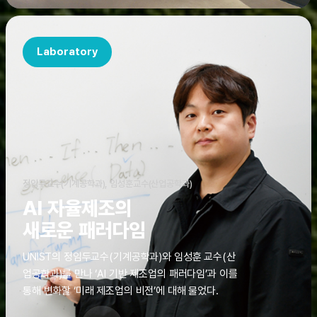
Laboratory
정임두교수(기계공학과), 임성훈교수(산업공학과)
AI 자율제조의
새로운 패러다임
UNIST의 정임두교수(기계공학과)와 임성훈 교수(산
업공학과)를 만나 ‘AI 기반 제조업의 패러다임’과 이를
통해 변화할 ‘미래 제조업의 비전’에 대해 물었다.