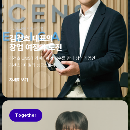
김건호교수(기계공학과)
김건호 대표의
창업 여정과 도전
김건호 UNIST 기계공학과 교수를 만나 창업 기업인
리센스메디컬의 성공스토리
자세히보기
Together