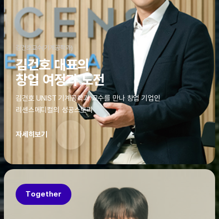
김건호교수(기계공학과)
김건호 대표의
창업 여정과 도전
김건호 UNIST 기계공학과 교수를 만나 창업 기업인
리센스메디컬의 성공스토리
자세히보기
Together