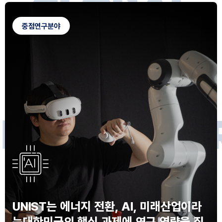
G
L
O
B
A
L
C
A
M
P
U
S
중점연구분야
F
O
R
F
U
T
U
R
E
I
N
N
O
V
A
T
O
S
UNIST는 에너지 전환, AI, 미래산업이라
는
대한민국의 핵심 과제에 연구 역량을 집