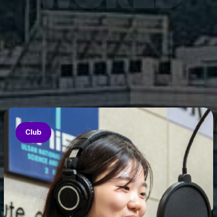
7월 6
은 과기
‘중견
의 지원
‘인공지
‘지역지
업’의 
Club