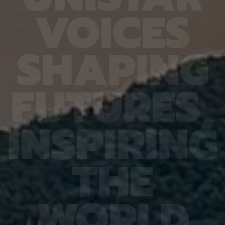
6.4%
가 959개에 불과한 데다, 발생 과정에서 사멸하는
제 대상
V
O
I
C
E
S
진 여러
131개 세포를 포함해 각 세포가 언제 태어나고 어떻
않은 나
는지 평
게 죽는지가 완벽히 밝혀져 있어서 세포 사멸 추적
지만 주
번째로 제
실험에 가장 적합한 모델 동물이다. 실제 관찰 결과,
정보를 
어 후보
CED-4, CED-3 등 세포 사멸 조절 단백질의 세포
아나는 
S
H
A
P
I
N
G
 있다면,
내 위치가 조직과 발달 단계에 따라 달라지는 현상이
다”라고
 평균
확인됐다. 이는 세포 사멸이 단순히 유전자 스위치를
결과, 
잘 골랐
켜고 끄는 과정이 아니라 단백질의 유기적인 위치 변
췄으며,
위 정확
화까지 맞물리는 고도화된 조절 과정이라는 연구진
로 억제
F
U
T
U
R
E
S
,
이번 연
의 가설을 뒷받침하는 결과다. 공동연구팀은 “예쁜꼬
5장을 
 1저자
마선충의 세포 예정사 주요 유전자와 유사한 계열이
정확도가
라 환경
사람을 포함한 포유류에도 보존돼 있는 만큼, 향후
다. 또
학습 기
암처럼 세포 예정사 조절에 이상이 생기는 질환을 이
인식 정
I
N
S
P
I
R
I
N
G
혀냈고,
해하는 데 기초 자료가 될 수 있다” 연구팀은 이어
터셋인 
했다.
“이번에 만든 형광 관찰 도구는 세포가 어떤 조건에
셋인 
와 고
서 죽고 살아남는지를 모델 동물의 생체 안에서 밝히
CASI
을 제시
는 데 활용될 수 있을 것”이라고 덧붙였다. 이번 연구
공동 연
T
H
E
 감시 시
는 기초과학연구원(IBS)과 과학기술정보통신부 한
위해 개
회 안전
국연구재단의 지원을 받아 수행됐으며, 연구 결과는
할 수 
을 것으
국제학술지‘ 셀 데스 앤 디퍼런시에이션’(Cell
돼 얼굴
비전 분
Death & Differentiation)’에 6월 10일 온라인
가 중요
패턴 인
공개됐다.
고 기대
W
O
R
L
D
권위의
택됐다.
(Inter
Learn