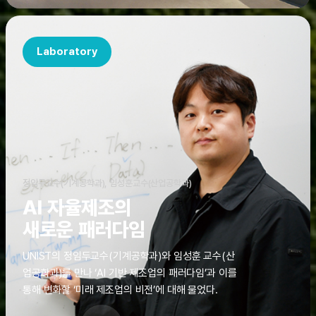
Laboratory
정임두교수(기계공학과), 임성훈교수(산업공학과)
AI 자율제조의
새로운 패러다임
UNIST의 정임두교수(기계공학과)와 임성훈 교수(산
업공학과)를 만나 ‘AI 기반 제조업의 패러다임’과 이를
통해 변화할 ‘미래 제조업의 비전’에 대해 물었다.