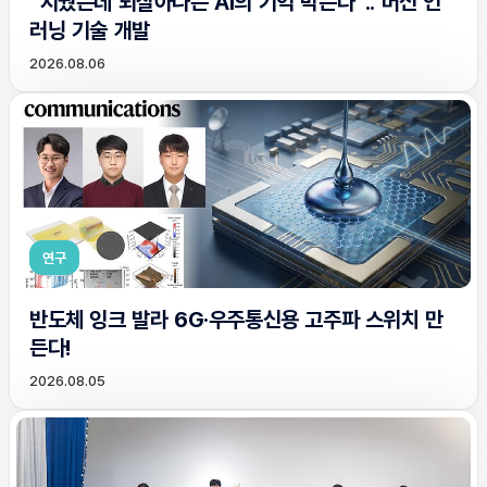
“지웠는데 되살아나는 AI의 기억 막는다”.. 머신 언
러닝 기술 개발
2026.08.06
연구
반도체 잉크 발라 6G·우주통신용 고주파 스위치 만
든다!
2026.08.05