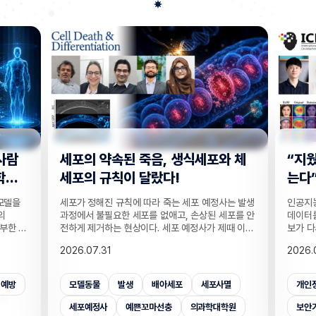
사람
세포의 약속된 죽음, 생식세포와 체
“지웠
학습
세포의 규칙이 달랐다!
는다”
 모델을
세포가 정해진 규칙에 따라 죽는 세포 예정사는 발생
인공지능
의
과정에서 불필요한 세포를 없애고, 손상된 세포를 안
데이터를
부한 정
전하게 제거하는 현상이다. 세포 예정사가 제때 이뤄
보가 다
감 정보
지지 않으면, 손가락 사이 세포들이 제거되지 못해
새롭게 
2026.07.31
2026.
않고도,
손가락이 붙은 채 태어나고, 고장 난 세포가 증식해
수팀과 
해 같은
암이 될 수 있다. 이러한 세포 예정사의 규칙이 세포
와 닮은
키는 기술
종류마다 다르다는 점이 새롭게 밝혀졌다. UNIST
만으로 
죄예방
모델동물
발생
배아세포
세포사멸
개인
은 카메
의과학대학원 안톤 가트너 교수팀은 기초과학연구원
언러닝 
 높이는
(IBS) 유전체 항상성 연구단과 함께 예쁜꼬마선충
일 밝혔다
세포예정사
예쁜꼬마선충
의과학대학원
보안