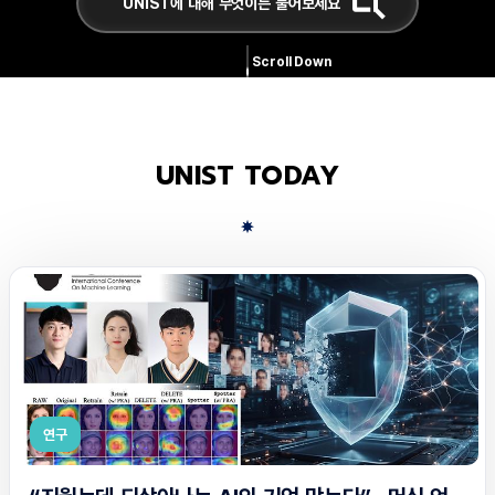
Scroll Down
UNIST TODAY
연구