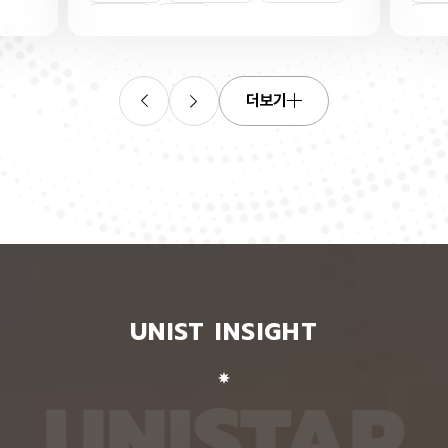
연합학습
(C. elegans)의 배아 체세포와 성체 생식세포에서
학습을 
로 보내
세포 예정사를 결정하는 방식이 다르다는 사실을 규
만 선택
이중조절
체세포
인물
 이를 모
명했다고 15일 밝혔다. 연구에 따르면, 배아 체세포
삭제를 
. 연구
에서는 죽을 세포에서만 세포 사멸 시작 신호가 켜졌
데이터
영상에서
다. 반면 생식세포에서는 DNA 손상을 감지해 사멸
는 데 
들 때,
신호를 켜는 단계와 실제 죽음을 실행하는 단계가 분
정보를 
더보기
 수 있
리된 ‘이중 조절’이 작동했다. 방사선으로 DNA를 손
제 대상
은 민감
상시키자 세포 사멸을 시작하는 egl-1 유전자가 생
는 기술
도 AI를
식세포 전반에서 활성화됐지만, 실제로 죽은 것은 난
성능을 
람 재식
자로 자라기 전 염색체를 점검하는 단계인 후기 파키
확보하더
. 개별
텐 단계에 있는 일부 생식세포뿐이었다. 연구진은 이
다. 연
모습이나
러한 이중 조절이 종 보존에 필수적인 생식세포를 한
제’와 
 한 사
꺼번에 잃지 않으면서도 손상이 심한 세포는 제거하
약성’을
 때문이
기 위한 안전장치일 수 있다고 해석했다. 손상 신호
했다. 
이 확인
에 따라 생식세포 전체가 죽을 준비를 하되, 일정한
인식하지
출한 특
발달 단계와 추가 조건을 충족한 세포에서만 죽음을
게 유지
 나눈
실행하는 방식을 통해 번식에 필요한 생식세포는 보
성능은 
서 가져
존하면서 손상된 유전정보가 다음 세대로 전달되는
특징이 
UNIST INSIGHT
새로운
것을 막는 것으로 볼 수 있다는 설명이다. 다만 생식
보여줘도
이다.
세포 중 일부만 실제 죽음에 이르게 하는 구체적인
예를 들
를 결합
후속 조절 기전에 관해서는 추가적인 연구가 필요하
이나 표
 학습시키
다고 밝혔다. 연구팀은 유전자 가위 기술을 이용해
를 인식
U
N
I
S
T
A
R
대로 유지
세포 예정사 유전자 4종과 관련 단백질에 형광 표지
군집 형
평가했을
자를 달아 관찰하는 방식으로 이 같은 사실을 밝혀냈
어주면 
최고치보
다. 예쁜꼬마선충은 몸이 투명하고 전체 체세포 숫자
이다. 