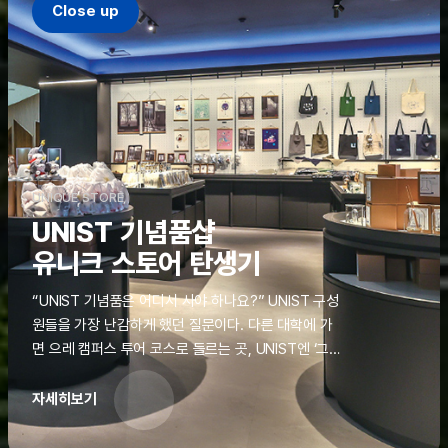
Close up
UNIQUE STORE
UNIST 기념품샵
유니크 스토어 탄생기
“UNIST 기념품은 어디서 사야 하나요?” UNIST 구성
원들을 가장 난감하게 했던 질문이다. 다른 대학에 가
면 으레 캠퍼스 투어 코스로 들르는 곳, UNIST엔 ‘그
것’이 없었다. 학교 탐방을 왔던 고등학생도, 자녀를 방
문하러 온 학부모도 빈손으로 돌려보내야 했던 아쉬움
자세히보기
을 달래줄 공간이 ‘유니크 스토어(UNIQUE
STORE)’라는 이름으로 지난해 11월 문을 열었다.