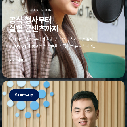
유니스테이션 (UNISTATION)
공식 행사부터
실험 콘텐츠까지
입학식의 설렘, 축제의 환희부터 무대 창작의 숨결까
지. UNIST의 생생한 순간들을 기록하는 유니스테이션
에는 청춘의 열정과 땀이 고스란히 쌓여 있었다. 그 기
록을 위해 편집실은 밤새 불을 밝히기도, 국원들은 소
자세히보기
파에 몸을 떨군 채 쪽잠을 자기도 한다. 이렇듯, 유니스
테이션의 성실한 기록이 있어, UNIST의 이야기는 오
늘도 새로운 빛으로 반짝일 수 있다.
Start-up