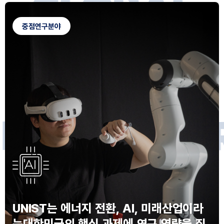
G
L
O
B
A
L
C
A
M
P
U
S
중점연구분야
F
O
R
F
U
T
U
R
E
I
N
N
O
V
A
T
O
S
UNIST는 에너지 전환, AI, 미래산업이라
는
대한민국의 핵심 과제에 연구 역량을 집