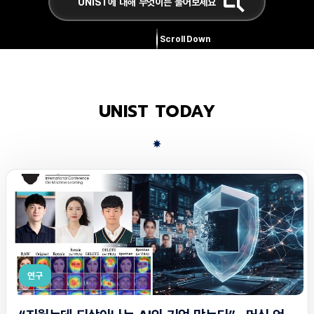
Scroll Down
UNIST TODAY
연구