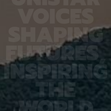
열처리와
확도가 기존 16.20%에서 90.79%로 대폭 향상됐
다 4.
V
O
I
C
E
S
향도 일
다. 또 다른 비전언어모델인 큐웬(Qwen)은
를 기록
도체의
HandVQA로 학습한 뒤 손동작 인식과 손·물체 상호
장을 얼
이는 공
작용 과제를 별도로 배우지 않았는데도 정확도가 각
가하는 
 공간이
각 10.33%포인트와 2.63%포인트 향상됐다. 제1
시한 사
S
H
A
P
I
N
G
주변에
저자인 MD 칼레쿠자만 차우두리 세이엠(MD
사진 1
지만 박
Khalequzzaman Chowdhury Sayem)연구원은
세 장이
 전자가
“틀렸던 시험 문제도 다시 잘 풀었을 뿐만 아니라, 문
정밀도가
고돼 왔
제 풀이 응용력도 높아진 것”이라며 “한 번 익힌 공
어도 2
F
U
T
U
R
E
S
,
 밀도범
간 이해력이 다른 손 관련 과제로 이어져, 추가 학습
도는 같
의 움직
부담을 늘리지 않고도 성능 향상 효과를 볼 수 있었
구는 오
역학 시
다”고 설명했다. 백승렬 교수는 “손 자세를 조금만
로 참여
정창욱
잘못 해석해도 로봇의 물체 조작이나 증강현실·가상
에서는 
I
N
S
P
I
R
I
N
G
서 피
현실 기기의 명령 인식에서는 큰 오류로 이어질 수
법을 써
역할을
있다”며 “HandVQA는 인공지능이 손의 미세한 움
그 원인
 통해
직임을 이해하는 과정에서 어떤 부분에 취약한지를
심재영 
는 응력
구체적으로 진단하고, 이를 보완할 수 있는 학습 자
성능 재
T
H
E
 특성,
료가 될 것”이라고 말했다. 이번 연구 결과는 세계 컴
한다는 
것”이라
퓨터 비전 분야 최고 권위 학회인 ‘CVPR
스템, 
에서 발
2026(Conference on Computer Vision and
망을 뒷
ry of
Pattern Recognition)’에 채택됐다. 연구 수행은
로 기대
행은 한
한국연구재단 기초연구(중견연구) 과제, 한국연구재
야 최상
W
O
R
L
D
단 기초 연구실 과제, IITP Star Fellowship 과제,
식 학회(
IITP 인공지능대학원 과제, IITP LG AI 스타 인재 양
Recog
성 사업 등의 지원을 받아 이뤄졌다.