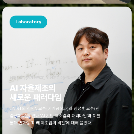
Laboratory
정임두교수(기계공학과), 임성훈교수(산업공학과)
AI 자율제조의
새로운 패러다임
UNIST의 정임두교수(기계공학과)와 임성훈 교수(산
업공학과)를 만나 ‘AI 기반 제조업의 패러다임’과 이를
통해 변화할 ‘미래 제조업의 비전’에 대해 물었다.