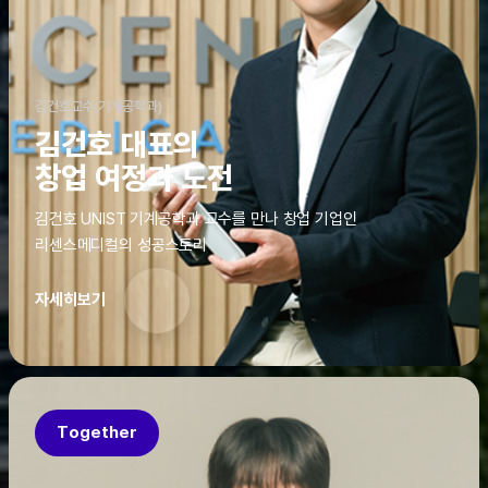
김건호교수(기계공학과)
김건호 대표의
창업 여정과 도전
김건호 UNIST 기계공학과 교수를 만나 창업 기업인
리센스메디컬의 성공스토리
자세히보기
Together