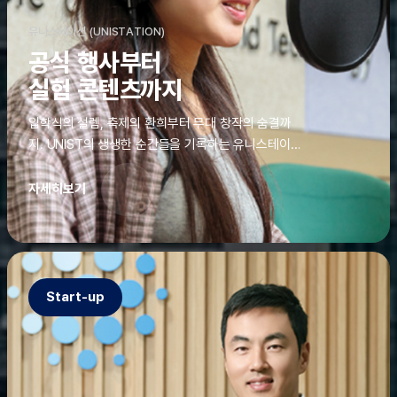
유니스테이션 (UNISTATION)
공식 행사부터
실험 콘텐츠까지
입학식의 설렘, 축제의 환희부터 무대 창작의 숨결까
지. UNIST의 생생한 순간들을 기록하는 유니스테이션
에는 청춘의 열정과 땀이 고스란히 쌓여 있었다. 그 기
록을 위해 편집실은 밤새 불을 밝히기도, 국원들은 소
자세히보기
파에 몸을 떨군 채 쪽잠을 자기도 한다. 이렇듯, 유니스
테이션의 성실한 기록이 있어, UNIST의 이야기는 오
늘도 새로운 빛으로 반짝일 수 있다.
Start-up