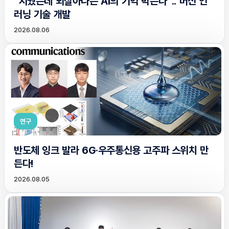
“지웠는데 되살아나는 AI의 기억 막는다”.. 머신 언
러닝 기술 개발
2026.08.06
연구
반도체 잉크 발라 6G·우주통신용 고주파 스위치 만
든다!
2026.08.05