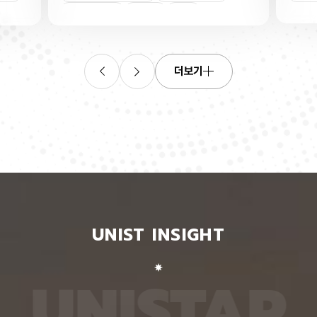
산소로
킬 수 있는 표준 평가 자료를 내놨다. 로봇 조작, 증
‘자세 
들기 쉬
강·가상 현실, 원격 수술·재활 보조 등 정확한 사람 손
은 여러
인물
트랜지스
동작 인식이 필요한 분야 기술 개발에 활용될 수 있
지 않고
O를 박
을 전망이다. 인공지능대학원 백승렬 교수팀은 자신
아 하나
듬성 비
이 인식한 것을 말로 설명할 수 있는 AI 모델인 비전
팀이 개
작동 전
언어모델의 손 자세 이해력을 평가하고 학습시킬 수
동일인을
더보기
다. 산
있는 벤치마크 데이터셋 ‘HandVQA’를 제시했다. 벤
이 모델
리 주변
치마크 데이터셋은 여러 AI 모델에 같은 문제를 풀게
다. 연
자의 작
해 성능을 객관적으로 비교하고, 어떤 유형에서 반복
정보가 
구에 따
적으로 틀리는지를 찾아내는 표준 시험과 같다. 문제
학습시킬
전체로
와 정답을 다시 학습시키면 부족한 능력을 보완하는
별 모델
에 따라
교재로도 쓸 수 있다. 연구팀은 손 사진과 21개 관절
영상마
 전자가
의 3차원 좌표가 함께 담긴 자료를 객관식 문제로 자
뒷모습 
 퍼지는
동 변환하는 프로그램을 만들어, 사진 한 장당 25개
람의 다
가 머무
씩 총 160만 개가 넘는 평가 문항을 생성했다. 프로
다. 실
비롯된다는
그램은 관절 좌표에서 손가락의 굽힘 각도와 관절 사
됐다. 
 빈자리
이 거리, 좌우·상하·앞뒤 위치 관계를 계산한 뒤, 이를
징을 ‘
와 박막
‘펴짐·굽힘’, ‘가까움·벌어짐’, ‘앞·뒤’ 등으로 나눠 질
뒤, 한
UNIST INSIGHT
의 특정
문과 보기, 정답으로 바꾼다. HandVQA로 주요 비
온 자세
는 효과
전언어모델을 평가해 본 결과, 손 자세를 따로 배우
자세의 
리에서
지 않은 비전언어모델들은 방향 관계를 묻는 문제에
예를 들
리를 하
서 거의 ‘찍기’와 비슷한 수준의 정확도를 보였다. 특
해 ‘옆
U
N
I
S
T
A
R
서 금속
히 관절 사이 거리를 판단하는 데 어려움을 겪었다.
며, 이
퍼진 상
비전언어모델인 ‘라바(LLaVA)’를 HandVQA 데이
되도록 
. 연구
터셋으로 미세조정해 학습시키자, 관절 거리 판단 정
때, 평