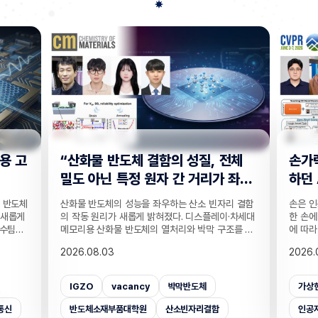
전체
손가락 위치 묻자 '찍기' 수준으로 답
"CC
 좌
하던 AI… 160만 연습문제로 손 이
찾는 
해력 높였다!
기술
리 결함
손은 인공지능이 인식하기 까다로운 대상 중 하나다.
실종자나
·차세대
한 손에 21개나 되는 관절이 촘촘히 있는 데다 각도
개발하기
조를 정
에 따라 같은 손동작도 완전히 다르게 보이기 때문이
CCTV
T 반도
다. 사진 속 사물은 잘 알아보는 인공지능(AI)도 손가
보를 얻
2026.08.03
2026.
반도체
락이 얼마나 굽었는지, 어느 관절이 앞에 있는지 같
가 포함
 반도체
은 세밀한 손 자세는 자주 틀린다. 기존 비전 AI의 성
카메라마
차 있는
능 평가는 사물의 종류나 상황을 묻는 데 치우쳐 이
사람을 
가상현실
벤치마크데이터셋
손
CC
거리라는
런 약점이 제대로 드러나지 않았는데, 국내 연구진이
을 공개
밝혔다.
이를 세부적으로 진단하고 부족한 능력까지 학습시
라별 연
인공지능대학원
증강현실
사람