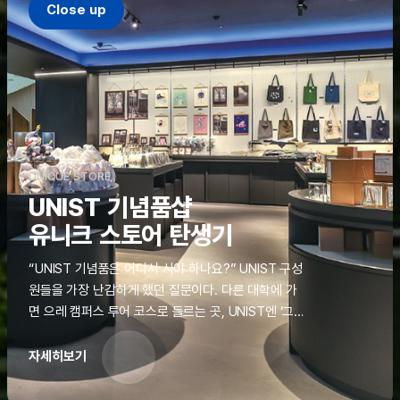
Close up
UNIQUE STORE
UNIST 기념품샵
유니크 스토어 탄생기
“UNIST 기념품은 어디서 사야 하나요?” UNIST 구성
원들을 가장 난감하게 했던 질문이다. 다른 대학에 가
면 으레 캠퍼스 투어 코스로 들르는 곳, UNIST엔 ‘그
것’이 없었다. 학교 탐방을 왔던 고등학생도, 자녀를 방
문하러 온 학부모도 빈손으로 돌려보내야 했던 아쉬움
자세히보기
을 달래줄 공간이 ‘유니크 스토어(UNIQUE
STORE)’라는 이름으로 지난해 11월 문을 열었다.