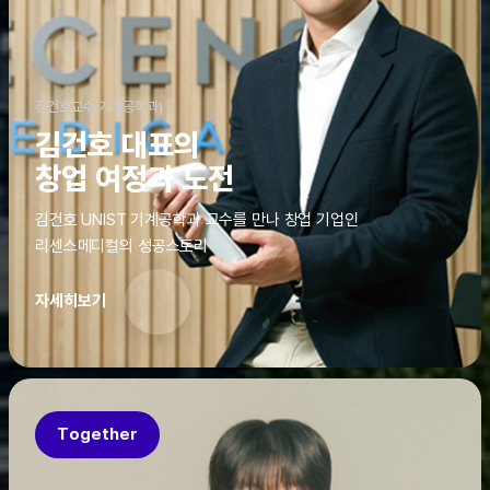
김건호교수(기계공학과)
김건호 대표의
창업 여정과 도전
김건호 UNIST 기계공학과 교수를 만나 창업 기업인
리센스메디컬의 성공스토리
자세히보기
Together