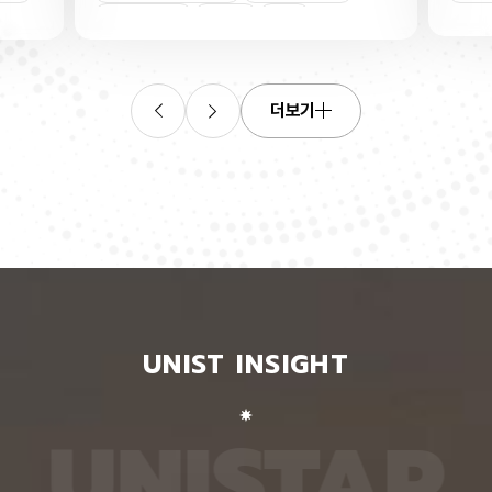
산소로
킬 수 있는 표준 평가 자료를 내놨다. 로봇 조작, 증
‘자세 
들기 쉬
강·가상 현실, 원격 수술·재활 보조 등 정확한 사람 손
은 여러
인물
트랜지스
동작 인식이 필요한 분야 기술 개발에 활용될 수 있
지 않고
O를 박
을 전망이다. 인공지능대학원 백승렬 교수팀은 자신
아 하나
듬성 비
이 인식한 것을 말로 설명할 수 있는 AI 모델인 비전
팀이 개
작동 전
언어모델의 손 자세 이해력을 평가하고 학습시킬 수
동일인을
더보기
다. 산
있는 벤치마크 데이터셋 ‘HandVQA’를 제시했다. 벤
이 모델
리 주변
치마크 데이터셋은 여러 AI 모델에 같은 문제를 풀게
다. 연
자의 작
해 성능을 객관적으로 비교하고, 어떤 유형에서 반복
정보가 
구에 따
적으로 틀리는지를 찾아내는 표준 시험과 같다. 문제
학습시킬
전체로
와 정답을 다시 학습시키면 부족한 능력을 보완하는
별 모델
에 따라
교재로도 쓸 수 있다. 연구팀은 손 사진과 21개 관절
영상마
 전자가
의 3차원 좌표가 함께 담긴 자료를 객관식 문제로 자
뒷모습 
 퍼지는
동 변환하는 프로그램을 만들어, 사진 한 장당 25개
람의 다
가 머무
씩 총 160만 개가 넘는 평가 문항을 생성했다. 프로
다. 실
비롯된다는
그램은 관절 좌표에서 손가락의 굽힘 각도와 관절 사
됐다. 
 빈자리
이 거리, 좌우·상하·앞뒤 위치 관계를 계산한 뒤, 이를
징을 ‘
와 박막
‘펴짐·굽힘’, ‘가까움·벌어짐’, ‘앞·뒤’ 등으로 나눠 질
뒤, 한
UNIST INSIGHT
의 특정
문과 보기, 정답으로 바꾼다. HandVQA로 주요 비
온 자세
는 효과
전언어모델을 평가해 본 결과, 손 자세를 따로 배우
자세의 
리에서
지 않은 비전언어모델들은 방향 관계를 묻는 문제에
예를 들
리를 하
서 거의 ‘찍기’와 비슷한 수준의 정확도를 보였다. 특
해 ‘옆
U
N
I
S
T
A
R
서 금속
히 관절 사이 거리를 판단하는 데 어려움을 겪었다.
며, 이
퍼진 상
비전언어모델인 ‘라바(LLaVA)’를 HandVQA 데이
되도록 
. 연구
터셋으로 미세조정해 학습시키자, 관절 거리 판단 정
때, 평