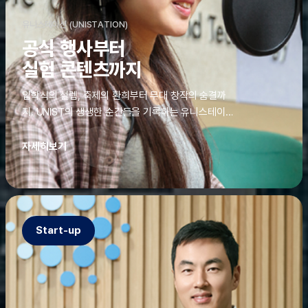
유니스테이션 (UNISTATION)
공식 행사부터
실험 콘텐츠까지
입학식의 설렘, 축제의 환희부터 무대 창작의 숨결까
지. UNIST의 생생한 순간들을 기록하는 유니스테이션
에는 청춘의 열정과 땀이 고스란히 쌓여 있었다. 그 기
록을 위해 편집실은 밤새 불을 밝히기도, 국원들은 소
자세히보기
파에 몸을 떨군 채 쪽잠을 자기도 한다. 이렇듯, 유니스
테이션의 성실한 기록이 있어, UNIST의 이야기는 오
늘도 새로운 빛으로 반짝일 수 있다.
Start-up