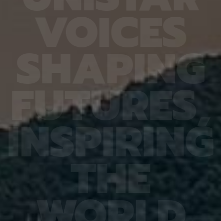
열처리와
확도가 기존 16.20%에서 90.79%로 대폭 향상됐
다 4.
V
O
I
C
E
S
향도 일
다. 또 다른 비전언어모델인 큐웬(Qwen)은
를 기록
도체의
HandVQA로 학습한 뒤 손동작 인식과 손·물체 상호
장을 얼
이는 공
작용 과제를 별도로 배우지 않았는데도 정확도가 각
가하는 
 공간이
각 10.33%포인트와 2.63%포인트 향상됐다. 제1
시한 사
S
H
A
P
I
N
G
주변에
저자인 MD 칼레쿠자만 차우두리 세이엠(MD
사진 1
지만 박
Khalequzzaman Chowdhury Sayem)연구원은
세 장이
 전자가
“틀렸던 시험 문제도 다시 잘 풀었을 뿐만 아니라, 문
정밀도가
고돼 왔
제 풀이 응용력도 높아진 것”이라며 “한 번 익힌 공
어도 2
F
U
T
U
R
E
S
,
 밀도범
간 이해력이 다른 손 관련 과제로 이어져, 추가 학습
도는 같
의 움직
부담을 늘리지 않고도 성능 향상 효과를 볼 수 있었
구는 오
역학 시
다”고 설명했다. 백승렬 교수는 “손 자세를 조금만
로 참여
정창욱
잘못 해석해도 로봇의 물체 조작이나 증강현실·가상
에서는 
I
N
S
P
I
R
I
N
G
서 피
현실 기기의 명령 인식에서는 큰 오류로 이어질 수
법을 써
역할을
있다”며 “HandVQA는 인공지능이 손의 미세한 움
그 원인
 통해
직임을 이해하는 과정에서 어떤 부분에 취약한지를
심재영 
는 응력
구체적으로 진단하고, 이를 보완할 수 있는 학습 자
성능 재
T
H
E
 특성,
료가 될 것”이라고 말했다. 이번 연구 결과는 세계 컴
한다는 
것”이라
퓨터 비전 분야 최고 권위 학회인 ‘CVPR
스템, 
에서 발
2026(Conference on Computer Vision and
망을 뒷
ry of
Pattern Recognition)’에 채택됐다. 연구 수행은
로 기대
행은 한
한국연구재단 기초연구(중견연구) 과제, 한국연구재
야 최상
W
O
R
L
D
단 기초 연구실 과제, IITP Star Fellowship 과제,
식 학회(
IITP 인공지능대학원 과제, IITP LG AI 스타 인재 양
Recog
성 사업 등의 지원을 받아 이뤄졌다.