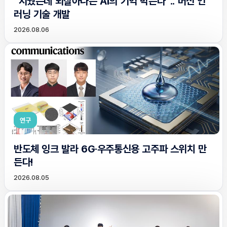
“지웠는데 되살아나는 AI의 기억 막는다”.. 머신 언
러닝 기술 개발
2026.08.06
연구
반도체 잉크 발라 6G·우주통신용 고주파 스위치 만
든다!
2026.08.05