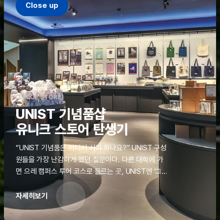
Close up
UNIQUE STORE
UNIST 기념품샵
유니크 스토어 탄생기
“UNIST 기념품은 어디서 사야 하나요?” UNIST 구성
원들을 가장 난감하게 했던 질문이다. 다른 대학에 가
면 으레 캠퍼스 투어 코스로 들르는 곳, UNIST엔 ‘그
것’이 없었다. 학교 탐방을 왔던 고등학생도, 자녀를 방
문하러 온 학부모도 빈손으로 돌려보내야 했던 아쉬움
자세히보기
을 달래줄 공간이 ‘유니크 스토어(UNIQUE
STORE)’라는 이름으로 지난해 11월 문을 열었다.