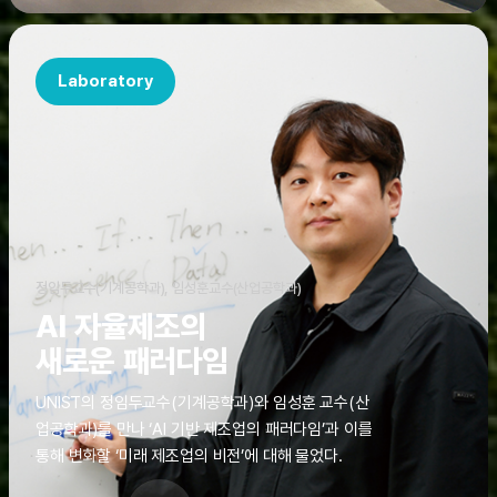
Laboratory
정임두교수(기계공학과), 임성훈교수(산업공학과)
AI 자율제조의
새로운 패러다임
UNIST의 정임두교수(기계공학과)와 임성훈 교수(산
업공학과)를 만나 ‘AI 기반 제조업의 패러다임’과 이를
통해 변화할 ‘미래 제조업의 비전’에 대해 물었다.