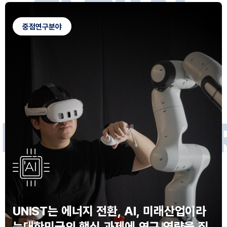
G
L
O
B
A
L
C
A
M
P
U
S
중점연구분야
F
O
R
F
U
T
U
R
E
I
N
N
O
V
A
T
O
S
UNIST는 에너지 전환, AI, 미래산업이라
는
대한민국의 핵심 과제에 연구 역량을 집