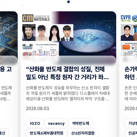
전체
손가락 위치 묻자 '찍기' 수준으로 답
"CC
 좌
하던 AI… 160만 연습문제로 손 이
찾는 
해력 높였다!
기술
리 결함
손은 인공지능이 인식하기 까다로운 대상 중 하나다.
실종자나
·차세대
한 손에 21개나 되는 관절이 촘촘히 있는 데다 각도
개발하기
조를 정
에 따라 같은 손동작도 완전히 다르게 보이기 때문이
CCTV
T 반도
다. 사진 속 사물은 잘 알아보는 인공지능(AI)도 손가
보를 얻
2026.08.03
2026.
반도체
락이 얼마나 굽었는지, 어느 관절이 앞에 있는지 같
가 포함
 반도체
은 세밀한 손 자세는 자주 틀린다. 기존 비전 AI의 성
카메라마
차 있는
능 평가는 사물의 종류나 상황을 묻는 데 치우쳐 이
사람을 
가상현실
벤치마크데이터셋
손
CC
거리라는
런 약점이 제대로 드러나지 않았는데, 국내 연구진이
을 공개
밝혔다.
이를 세부적으로 진단하고 부족한 능력까지 학습시
라별 연
인공지능대학원
증강현실
사람