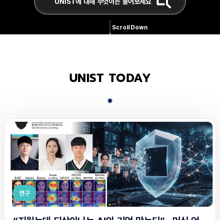
Scroll Down
UNIST TODAY
연구