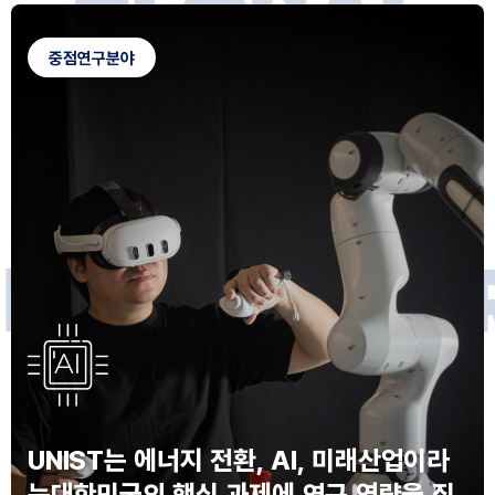
G
L
O
B
A
L
C
A
M
P
U
S
중점연구분야
F
O
R
F
U
T
U
R
E
I
N
N
O
V
A
T
O
S
UNIST는 에너지 전환, AI, 미래산업이라
는
대한민국의 핵심 과제에 연구 역량을 집