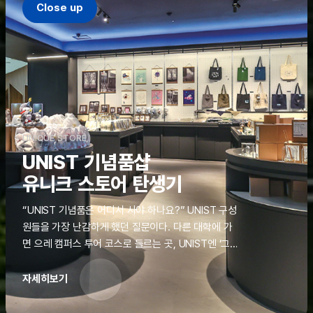
Close up
UNIQUE STORE
UNIST 기념품샵
유니크 스토어 탄생기
“UNIST 기념품은 어디서 사야 하나요?” UNIST 구성
원들을 가장 난감하게 했던 질문이다. 다른 대학에 가
면 으레 캠퍼스 투어 코스로 들르는 곳, UNIST엔 ‘그
것’이 없었다. 학교 탐방을 왔던 고등학생도, 자녀를 방
문하러 온 학부모도 빈손으로 돌려보내야 했던 아쉬움
자세히보기
을 달래줄 공간이 ‘유니크 스토어(UNIQUE
STORE)’라는 이름으로 지난해 11월 문을 열었다.