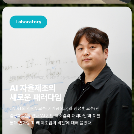
Laboratory
정임두교수(기계공학과), 임성훈교수(산업공학과)
AI 자율제조의
새로운 패러다임
UNIST의 정임두교수(기계공학과)와 임성훈 교수(산
업공학과)를 만나 ‘AI 기반 제조업의 패러다임’과 이를
통해 변화할 ‘미래 제조업의 비전’에 대해 물었다.