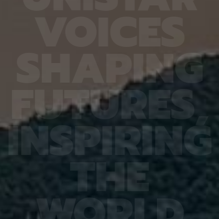
6.4%
후 약 0.1로 3배 이상 높아졌다. 박막 속 분자 배열
제 대상
V
O
I
C
E
S
진 여러
을 분석해 보니, 열처리한 박막에서는 분자들이 단결
않은 나
는지 평
정처럼 규칙적으로 정돈돼 있었다. 실제 단결정의 배
지만 주
번째로 제
열과 비교했을 때도 주요 특징이 일치했다. 열처리
정보를 
어 후보
후에는 박막이 더 잘 흡수하고 검출하는 원편광의 방
아나는 
S
H
A
P
I
N
G
 있다면,
향도 반대로 바뀌었다. 열을 받은 분자들이 다른 적
다”라고
 평균
층 구조로 다시 쌓이면서 박막 전체의 나선 배열 방
결과, 
잘 골랐
향이 뒤집혔기 때문이다. 반면 분자 끝에 염소가 달
췄으며,
위 정확
린 박막은 약 150℃ 이후에는 구조 변화가 거의 나
로 억제
F
U
T
U
R
E
S
,
이번 연
타나지 않았으며, 열처리 후 원편광 흡수 선택성도
5장을 
 1저자
오히려 낮아졌다. 연구팀은 좌원편광과 우원편광의
정확도가
라 환경
흡수 차이로 생긴 전류 차이를 증폭할 수 있도록, 이
다. 또
학습 기
박막을 수직형 트랜지스터에 적용했다. 수직형 트랜
인식 정
I
N
S
P
I
R
I
N
G
혀냈고,
지스터는 수평형보다 전하 이동 거리가 짧고 분자가
터셋인 
했다.
쌓인 방향과 전류가 흐르는 방향이 맞아 빛으로 생긴
셋인 
와 고
전하를 빠르게 모으고 증폭할 수 있다. 공동연구팀은
CASI
을 제시
“분자 말단의 원자 종류와 열처리 온도가 박막의 분
공동 연
T
H
E
 감시 시
자 배열과 원편광 선택성을 어떻게 바꾸는지를 규명
위해 개
회 안전
해, 고성능 키랄 광전자소자를 만들기 위한 박막 후
할 수 
을 것으
처리 기준을 제시했다”며 “자율주행용 근적외선 센
돼 얼굴
비전 분
서와 바이오이미징 등 편광 정보를 정밀하게 읽는 기
가 중요
패턴 인
술에 활용할 수 있을 것”이라고 설명했다. 이번 연구
고 기대
W
O
R
L
D
는 과학기술정보통신부 한국연구재단(NRF)의 지원
권위의
택됐다.
을 받아 수행됐으며, 연구 결과는 세계적인 학술지인
(Inter
어드밴스드 사이언스 (Advanced Science)에 6
Learn