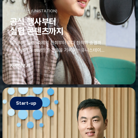
유니스테이션 (UNISTATION)
공식 행사부터
실험 콘텐츠까지
입학식의 설렘, 축제의 환희부터 무대 창작의 숨결까
지. UNIST의 생생한 순간들을 기록하는 유니스테이션
에는 청춘의 열정과 땀이 고스란히 쌓여 있었다. 그 기
록을 위해 편집실은 밤새 불을 밝히기도, 국원들은 소
자세히보기
파에 몸을 떨군 채 쪽잠을 자기도 한다. 이렇듯, 유니스
테이션의 성실한 기록이 있어, UNIST의 이야기는 오
늘도 새로운 빛으로 반짝일 수 있다.
Start-up