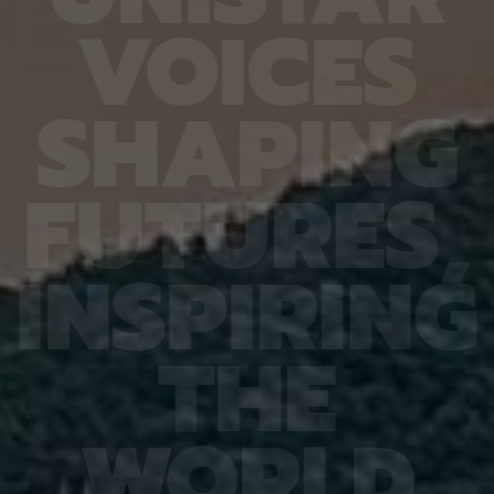
열처리와
확도가 기존 16.20%에서 90.79%로 대폭 향상됐
다 4.
V
O
I
C
E
S
향도 일
다. 또 다른 비전언어모델인 큐웬(Qwen)은
를 기록
도체의
HandVQA로 학습한 뒤 손동작 인식과 손·물체 상호
장을 얼
이는 공
작용 과제를 별도로 배우지 않았는데도 정확도가 각
가하는 
 공간이
각 10.33%포인트와 2.63%포인트 향상됐다. 제1
시한 사
S
H
A
P
I
N
G
주변에
저자인 MD 칼레쿠자만 차우두리 세이엠(MD
사진 1
지만 박
Khalequzzaman Chowdhury Sayem)연구원은
세 장이
 전자가
“틀렸던 시험 문제도 다시 잘 풀었을 뿐만 아니라, 문
정밀도가
고돼 왔
제 풀이 응용력도 높아진 것”이라며 “한 번 익힌 공
어도 2
F
U
T
U
R
E
S
,
 밀도범
간 이해력이 다른 손 관련 과제로 이어져, 추가 학습
도는 같
의 움직
부담을 늘리지 않고도 성능 향상 효과를 볼 수 있었
구는 오
역학 시
다”고 설명했다. 백승렬 교수는 “손 자세를 조금만
로 참여
정창욱
잘못 해석해도 로봇의 물체 조작이나 증강현실·가상
에서는 
I
N
S
P
I
R
I
N
G
서 피
현실 기기의 명령 인식에서는 큰 오류로 이어질 수
법을 써
역할을
있다”며 “HandVQA는 인공지능이 손의 미세한 움
그 원인
 통해
직임을 이해하는 과정에서 어떤 부분에 취약한지를
심재영 
는 응력
구체적으로 진단하고, 이를 보완할 수 있는 학습 자
성능 재
T
H
E
 특성,
료가 될 것”이라고 말했다. 이번 연구 결과는 세계 컴
한다는 
것”이라
퓨터 비전 분야 최고 권위 학회인 ‘CVPR
스템, 
에서 발
2026(Conference on Computer Vision and
망을 뒷
ry of
Pattern Recognition)’에 채택됐다. 연구 수행은
로 기대
행은 한
한국연구재단 기초연구(중견연구) 과제, 한국연구재
야 최상
W
O
R
L
D
단 기초 연구실 과제, IITP Star Fellowship 과제,
식 학회(
IITP 인공지능대학원 과제, IITP LG AI 스타 인재 양
Recog
성 사업 등의 지원을 받아 이뤄졌다.