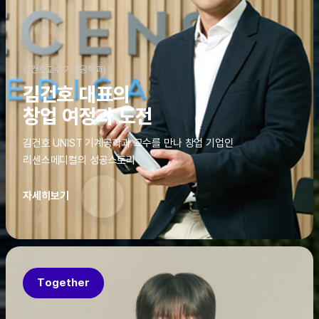
김건호교수(기계공학과)
김건호 대표의
창업 여정과 도전
김건호 UNIST 기계공학과 교수를 만나 창업 기업인
리센스메디컬의 성공스토리
자세히보기
Together