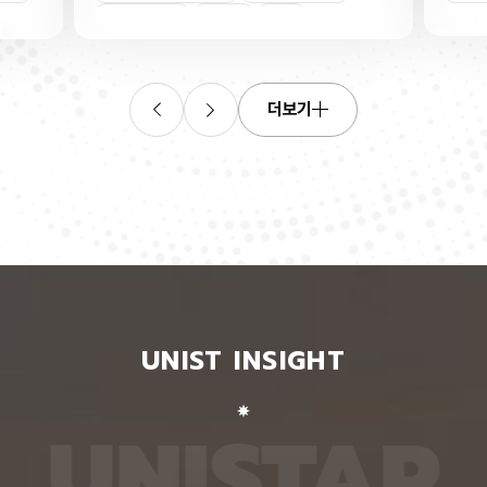
산소로
킬 수 있는 표준 평가 자료를 내놨다. 로봇 조작, 증
‘자세 
들기 쉬
강·가상 현실, 원격 수술·재활 보조 등 정확한 사람 손
은 여러
인물
트랜지스
동작 인식이 필요한 분야 기술 개발에 활용될 수 있
지 않고
O를 박
을 전망이다. 인공지능대학원 백승렬 교수팀은 자신
아 하나
듬성 비
이 인식한 것을 말로 설명할 수 있는 AI 모델인 비전
팀이 개
작동 전
언어모델의 손 자세 이해력을 평가하고 학습시킬 수
동일인을
더보기
다. 산
있는 벤치마크 데이터셋 ‘HandVQA’를 제시했다. 벤
이 모델
리 주변
치마크 데이터셋은 여러 AI 모델에 같은 문제를 풀게
다. 연
자의 작
해 성능을 객관적으로 비교하고, 어떤 유형에서 반복
정보가 
구에 따
적으로 틀리는지를 찾아내는 표준 시험과 같다. 문제
학습시킬
전체로
와 정답을 다시 학습시키면 부족한 능력을 보완하는
별 모델
에 따라
교재로도 쓸 수 있다. 연구팀은 손 사진과 21개 관절
영상마
 전자가
의 3차원 좌표가 함께 담긴 자료를 객관식 문제로 자
뒷모습 
 퍼지는
동 변환하는 프로그램을 만들어, 사진 한 장당 25개
람의 다
가 머무
씩 총 160만 개가 넘는 평가 문항을 생성했다. 프로
다. 실
비롯된다는
그램은 관절 좌표에서 손가락의 굽힘 각도와 관절 사
됐다. 
 빈자리
이 거리, 좌우·상하·앞뒤 위치 관계를 계산한 뒤, 이를
징을 ‘
와 박막
‘펴짐·굽힘’, ‘가까움·벌어짐’, ‘앞·뒤’ 등으로 나눠 질
뒤, 한
UNIST INSIGHT
의 특정
문과 보기, 정답으로 바꾼다. HandVQA로 주요 비
온 자세
는 효과
전언어모델을 평가해 본 결과, 손 자세를 따로 배우
자세의 
리에서
지 않은 비전언어모델들은 방향 관계를 묻는 문제에
예를 들
리를 하
서 거의 ‘찍기’와 비슷한 수준의 정확도를 보였다. 특
해 ‘옆
U
N
I
S
T
A
R
서 금속
히 관절 사이 거리를 판단하는 데 어려움을 겪었다.
며, 이
퍼진 상
비전언어모델인 ‘라바(LLaVA)’를 HandVQA 데이
되도록 
. 연구
터셋으로 미세조정해 학습시키자, 관절 거리 판단 정
때, 평