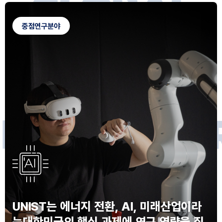
G
L
O
B
A
L
C
A
M
P
U
S
중점연구분야
F
O
R
F
U
T
U
R
E
I
N
N
O
V
A
T
O
S
UNIST는 에너지 전환, AI, 미래산업이라
는
대한민국의 핵심 과제에 연구 역량을 집