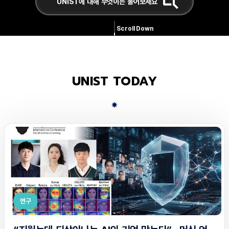
Scroll Down
UNIST TODAY
연구