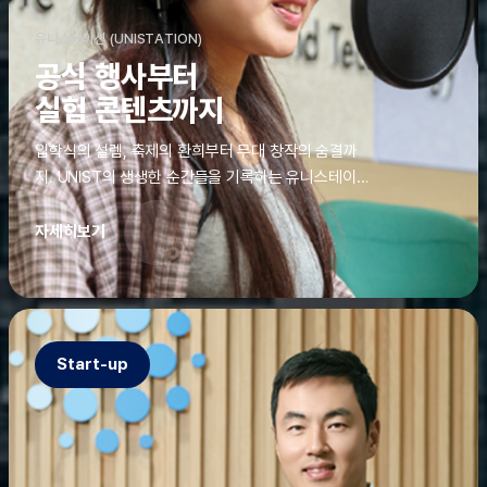
유니스테이션 (UNISTATION)
공식 행사부터
실험 콘텐츠까지
입학식의 설렘, 축제의 환희부터 무대 창작의 숨결까
지. UNIST의 생생한 순간들을 기록하는 유니스테이션
에는 청춘의 열정과 땀이 고스란히 쌓여 있었다. 그 기
록을 위해 편집실은 밤새 불을 밝히기도, 국원들은 소
자세히보기
파에 몸을 떨군 채 쪽잠을 자기도 한다. 이렇듯, 유니스
테이션의 성실한 기록이 있어, UNIST의 이야기는 오
늘도 새로운 빛으로 반짝일 수 있다.
Start-up