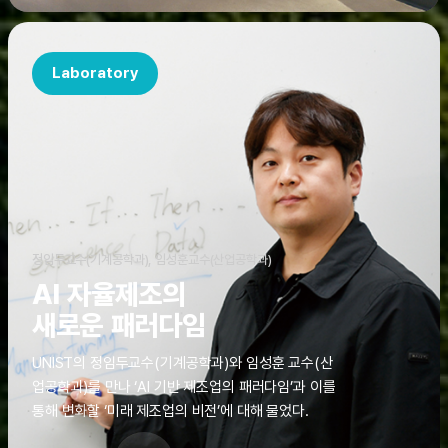
Laboratory
정임두교수(기계공학과), 임성훈교수(산업공학과)
AI 자율제조의
새로운 패러다임
UNIST의 정임두교수(기계공학과)와 임성훈 교수(산
업공학과)를 만나 ‘AI 기반 제조업의 패러다임’과 이를
통해 변화할 ‘미래 제조업의 비전’에 대해 물었다.