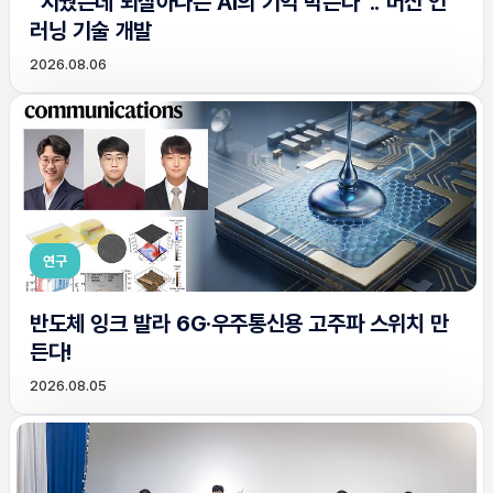
“지웠는데 되살아나는 AI의 기억 막는다”.. 머신 언
러닝 기술 개발
2026.08.06
연구
반도체 잉크 발라 6G·우주통신용 고주파 스위치 만
든다!
2026.08.05