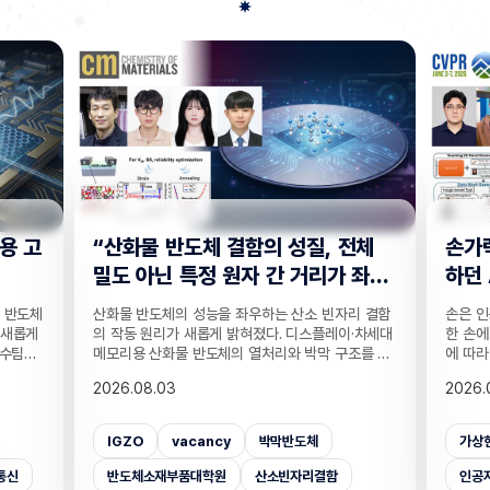
전체
손가락 위치 묻자 '찍기' 수준으로 답
"CC
 좌
하던 AI… 160만 연습문제로 손 이
찾는 
해력 높였다!
기술
리 결함
손은 인공지능이 인식하기 까다로운 대상 중 하나다.
실종자나
·차세대
한 손에 21개나 되는 관절이 촘촘히 있는 데다 각도
개발하기
조를 정
에 따라 같은 손동작도 완전히 다르게 보이기 때문이
CCTV
T 반도
다. 사진 속 사물은 잘 알아보는 인공지능(AI)도 손가
보를 얻
2026.08.03
2026.
반도체
락이 얼마나 굽었는지, 어느 관절이 앞에 있는지 같
가 포함
 반도체
은 세밀한 손 자세는 자주 틀린다. 기존 비전 AI의 성
카메라마
차 있는
능 평가는 사물의 종류나 상황을 묻는 데 치우쳐 이
사람을 
가상현실
벤치마크데이터셋
손
CC
거리라는
런 약점이 제대로 드러나지 않았는데, 국내 연구진이
을 공개
밝혔다.
이를 세부적으로 진단하고 부족한 능력까지 학습시
라별 연
인공지능대학원
증강현실
사람