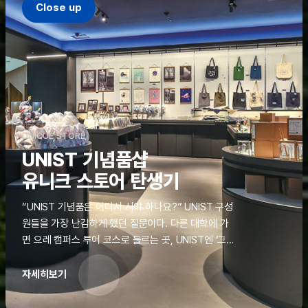
Close up
UNIQUE STORE
UNIST 기념품샵
유니크 스토어 탄생기
“UNIST 기념품은 어디서 사야 하나요?” UNIST 구성
원들을 가장 난감하게 했던 질문이다. 다른 대학에 가
면 으레 캠퍼스 투어 코스로 들르는 곳, UNIST엔 ‘그
것’이 없었다. 학교 탐방을 왔던 고등학생도, 자녀를 방
문하러 온 학부모도 빈손으로 돌려보내야 했던 아쉬움
자세히보기
을 달래줄 공간이 ‘유니크 스토어(UNIQUE
STORE)’라는 이름으로 지난해 11월 문을 열었다.